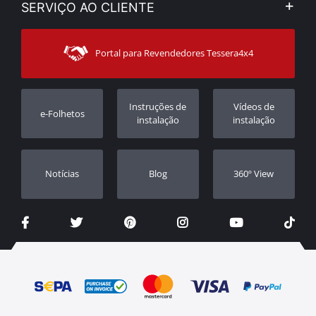
SERVIÇO AO CLIENTE
Notícias
Formas de pagamento
Sitemap
Contacto
Modos de Enviο
Portal para Revendedores Tessera4x4
Apoio ao cliente
Garantia
Rastrear ordem
Registo da garantia
Instruções de
Vídeos de
e-Folhetos
Revendedores
instalação
instalação
Notícias
Blog
360º View