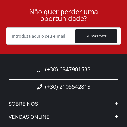
Não quer perder uma
User
oportunidade?
ID
Cookie
Subscrever
(+30) 6947901533
(+30) 2105542813
SOBRE NÓS
A Companhia
VENDAS ONLINE
Aviso Legal e Privacidade
Minha Conta