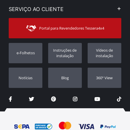
Aviso Legal e Privacidade
Minha Conta
SERVIÇO AO CLIENTE
Notícias
Formas de pagamento
Sitemap
Contacto
Modos de Enviο
Portal para Revendedores Tessera4x4
Apoio ao cliente
Garantia
Rastrear ordem
Registo da garantia
Instruções de
Vídeos de
e-Folhetos
Revendedores
instalação
instalação
Notícias
Blog
360º View