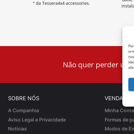
° da Tessera4x4 accessories.
instal
Par
arm
nos
User
ide
Não quer perder uma
ID
afe
Cookie
SOBRE NÓS
VENDAS O
A Companhia
Minha Conta
Aviso Legal e Privacidade
Formas de p
Notícias
Modos de En