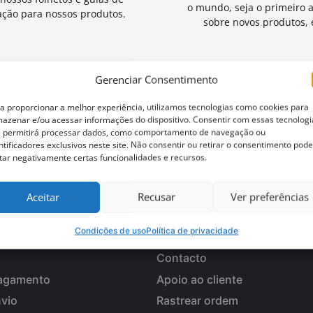
o mundo, seja o primeiro 
ação para nossos produtos.
sobre novos produtos, e
Gerenciar Consentimento
a proporcionar a melhor experiência, utilizamos tecnologias como cookies para
azenar e/ou acessar informações do dispositivo. Consentir com essas tecnologi
 permitirá processar dados, como comportamento de navegação ou
ntificadores exclusivos neste site. Não consentir ou retirar o consentimento pode
 oportunidade?
tar negativamente certas funcionalidades e recursos.
Aceitar
Recusar
Ver preferências
NLINE
SERVIÇO AO CLIENTE
Condições de uso
Política de privacidade
Contacto
agamento
Apoio ao cliente
viο
Rastrear ordem