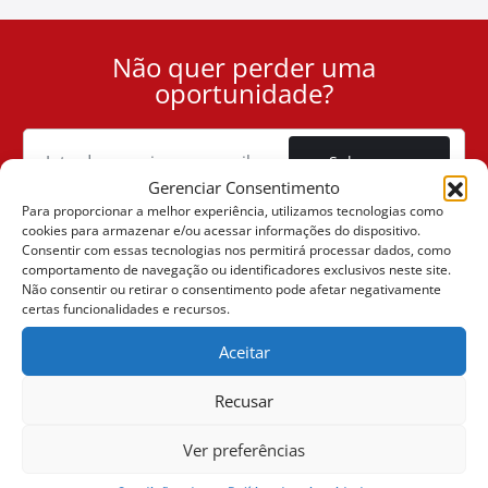
Não quer perder uma
User
oportunidade?
ID
Cookie
Subscrever
Gerenciar Consentimento
Para proporcionar a melhor experiência, utilizamos tecnologias como
cookies para armazenar e/ou acessar informações do dispositivo.
Consentir com essas tecnologias nos permitirá processar dados, como
comportamento de navegação ou identificadores exclusivos neste site.
(+30) 6947901533
Não consentir ou retirar o consentimento pode afetar negativamente
certas funcionalidades e recursos.
Aceitar
(+30) 2105542813
Recusar
SOBRE NÓS
Ver preferências
A Companhia
VENDAS ONLINE