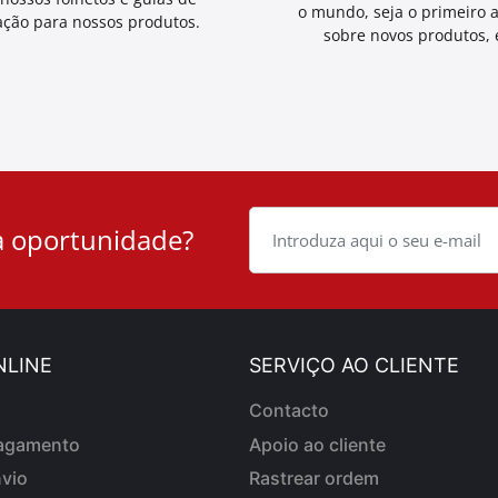
o mundo, seja o primeiro 
ação para nossos produtos.
sobre novos produtos, e
 oportunidade?
NLINE
SERVIÇO AO CLIENTE
Contacto
agamento
Apoio ao cliente
viο
Rastrear ordem