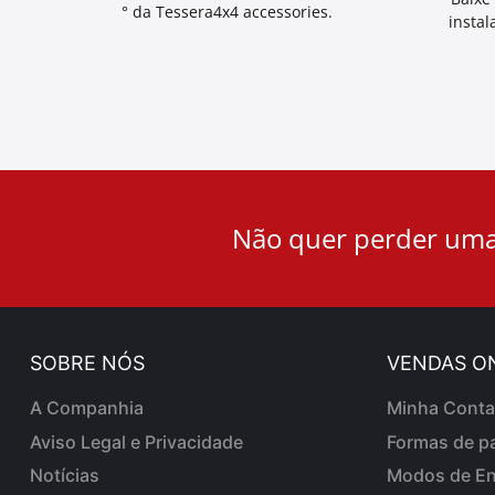
° da Tessera4x4 accessories.
instal
User
Não quer perder uma
ID
Cookie
SOBRE NÓS
VENDAS O
A Companhia
Minha Conta
Aviso Legal e Privacidade
Formas de p
Notícias
Modos de En