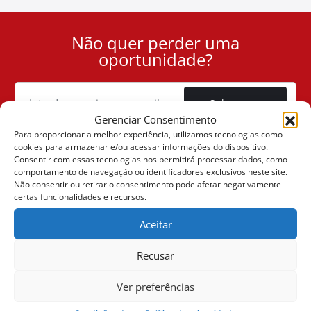
Não quer perder uma
User
oportunidade?
ID
Cookie
Subscrever
Gerenciar Consentimento
Para proporcionar a melhor experiência, utilizamos tecnologias como
cookies para armazenar e/ou acessar informações do dispositivo.
Consentir com essas tecnologias nos permitirá processar dados, como
comportamento de navegação ou identificadores exclusivos neste site.
(+30) 6947901533
Não consentir ou retirar o consentimento pode afetar negativamente
certas funcionalidades e recursos.
Aceitar
(+30) 2105542813
Recusar
SOBRE NÓS
Ver preferências
A Companhia
VENDAS ONLINE