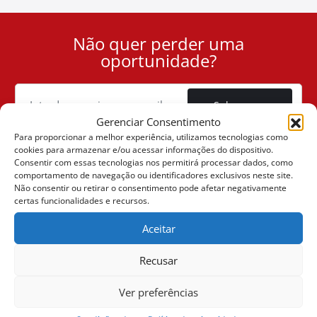
Não quer perder uma
User
oportunidade?
ID
Cookie
Subscrever
Gerenciar Consentimento
Para proporcionar a melhor experiência, utilizamos tecnologias como
cookies para armazenar e/ou acessar informações do dispositivo.
Consentir com essas tecnologias nos permitirá processar dados, como
comportamento de navegação ou identificadores exclusivos neste site.
(+30) 6947901533
Não consentir ou retirar o consentimento pode afetar negativamente
certas funcionalidades e recursos.
Aceitar
(+30) 2105542813
Recusar
SOBRE NÓS
Ver preferências
A Companhia
VENDAS ONLINE