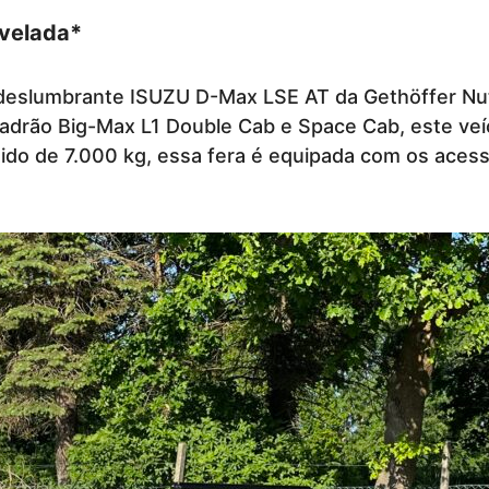
velada*
a deslumbrante ISUZU D-Max LSE AT da Gethöffer N
padrão Big-Max L1 Double Cab e Space Cab, este veí
ido de 7.000 kg, essa fera é equipada com os aces
.