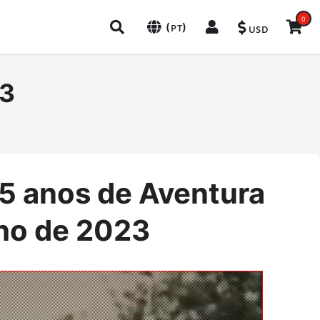
0
(
)
PT
USD
3
 anos de Aventura
nho de 2023