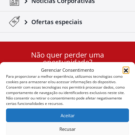
Notícias Corporativas
Ofertas especiais
Não quer perder uma
User
oportunidade?
ID
Gerenciar Consentimento
Cookie
Para proporcionar a melhor experiência, utilizamos tecnologias como
Subscrever
cookies para armazenar e/ou acessar informações do dispositivo.
Consentir com essas tecnologias nos permitirá processar dados, como
comportamento de navegação ou identificadores exclusivos neste site.
Não consentir ou retirar o consentimento pode afetar negativamente
certas funcionalidades e recursos.
(+30) 6947901533
Aceitar
Recusar
(+30) 2105542813