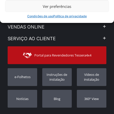
Ver preferências
SOBRE NÓS
Condições de uso
Política de privacidade
A Companhia
VENDAS ONLINE
Aviso Legal e Privacidade
Minha Conta
SERVIÇO AO CLIENTE
Notícias
Formas de pagamento
Sitemap
Contacto
Modos de Enviο
Portal para Revendedores Tessera4x4
Apoio ao cliente
Garantia
Rastrear ordem
Registo da garantia
Instruções de
Vídeos de
e-Folhetos
Revendedores
instalação
instalação
Notícias
Blog
360º View