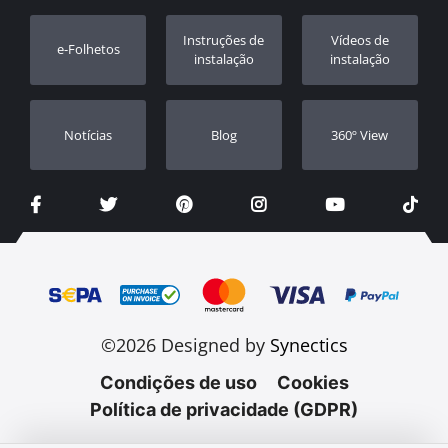
Registo da garantia
Instruções de
Vídeos de
e-Folhetos
Revendedores
instalação
instalação
Notícias
Blog
360º View
©2026 Designed by
Synectics
Condições de uso
Cookies
Política de privacidade (GDPR)