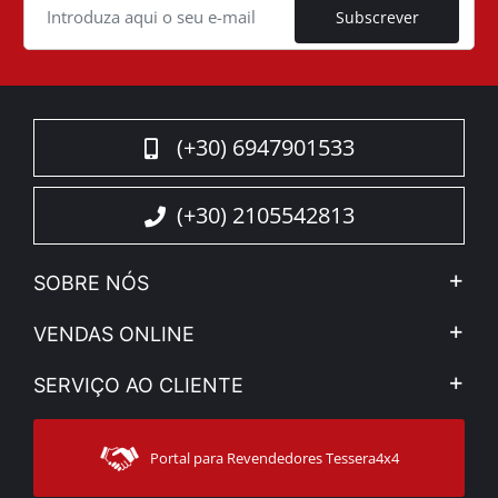
Subscrever
(+30) 6947901533
(+30) 2105542813
SOBRE NÓS
A Companhia
VENDAS ONLINE
Aviso Legal e Privacidade
Minha Conta
SERVIÇO AO CLIENTE
Notícias
Formas de pagamento
Sitemap
Contacto
Modos de Enviο
Portal para Revendedores Tessera4x4
Apoio ao cliente
Garantia
Rastrear ordem