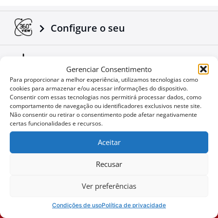
reconhecido sucesso da companhia Tessera4x4.
Configure o seu
Baixar Folhetos e Manuais
Gerenciar Consentimento
Para proporcionar a melhor experiência, utilizamos tecnologias como
cookies para armazenar e/ou acessar informações do dispositivo.
Notícias Corporativas
Consentir com essas tecnologias nos permitirá processar dados, como
comportamento de navegação ou identificadores exclusivos neste site.
Não consentir ou retirar o consentimento pode afetar negativamente
certas funcionalidades e recursos.
Ofertas especiais
Aceitar
Recusar
Não quer perder uma
User
Ver preferências
oportunidade?
ID
Condições de uso
Política de privacidade
Cookie