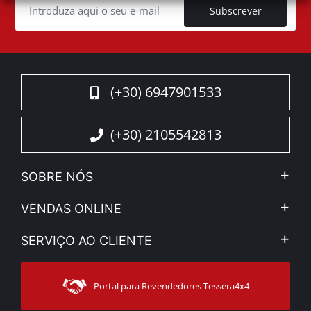
Subscrever
(+30) 6947901533
(+30) 2105542813
SOBRE NÓS
A Companhia
VENDAS ONLINE
Aviso Legal e Privacidade
Minha Conta
SERVIÇO AO CLIENTE
Notícias
Formas de pagamento
Sitemap
Contacto
Modos de Enviο
Portal para Revendedores Tessera4x4
Apoio ao cliente
Garantia
Rastrear ordem