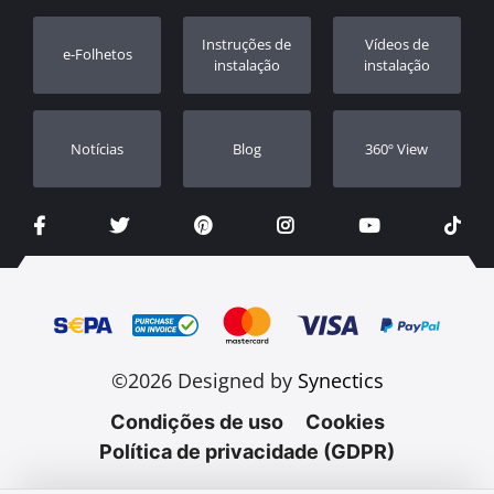
Registo da garantia
Instruções de
Vídeos de
e-Folhetos
Revendedores
instalação
instalação
Notícias
Blog
360º View
©2026 Designed by
Synectics
Condições de uso
Cookies
Política de privacidade (GDPR)