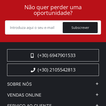
Não quer perder uma
User
oportunidade?
ID
Cookie
Subscrever
(+30) 6947901533
(+30) 2105542813
SOBRE NÓS
A Companhia
VENDAS ONLINE
Aviso Legal e Privacidade
Minha Conta
SERVIÇO AO CLIENTE