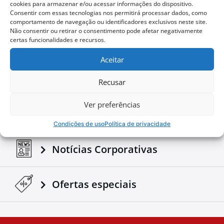
cookies para armazenar e/ou acessar informações do dispositivo.
90$
110$
Consentir com essas tecnologias nos permitirá processar dados, como
comportamento de navegação ou identificadores exclusivos neste site.
Comprar
Não consentir ou retirar o consentimento pode afetar negativamente
certas funcionalidades e recursos.
Aceitar
Configure o seu
Recusar
Ver preferências
Baixar Folhetos e Manuais
Condições de uso
Política de privacidade
Notícias Corporativas
Ofertas especiais