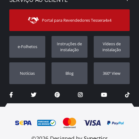
Notícias
Formas de pagamento
Sitemap
Contacto
Modos de Enviο
Portal para Revendedores Tessera4x4
Apoio ao cliente
Garantia
Rastrear ordem
Registo da garantia
Instruções de
Vídeos de
e-Folhetos
Revendedores
instalação
instalação
Notícias
Blog
360º View
©2026 Designed by
Synectics