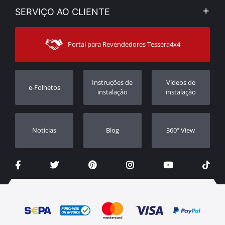
Minha Conta
SERVIÇO AO CLIENTE
Notícias
Formas de pagamento
Sitemap
Contacto
Modos de Enviο
Portal para Revendedores Tessera4x4
Apoio ao cliente
Garantia
Rastrear ordem
Registo da garantia
Instruções de
Vídeos de
e-Folhetos
Revendedores
instalação
instalação
Notícias
Blog
360º View