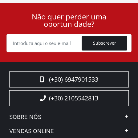
Não quer perder uma
User
oportunidade?
ID
Cookie
Subscrever
(+30) 6947901533
(+30) 2105542813
SOBRE NÓS
A Companhia
VENDAS ONLINE
Aviso Legal e Privacidade