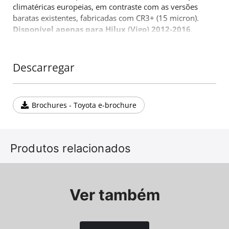
climatéricas europeias, em contraste com as versões
baratas existentes, fabricadas com CR3+ (15 micron).
Disponível apenas para Hilux (Vigo) 2012-2016
.
Mais um produto 4x4 que vem complementar a gama
de acessórios de reconhecido sucesso da companhia
Tessera4x4.
Descarregar
Brochures - Toyota e-brochure
Produtos relacionados
Ver também