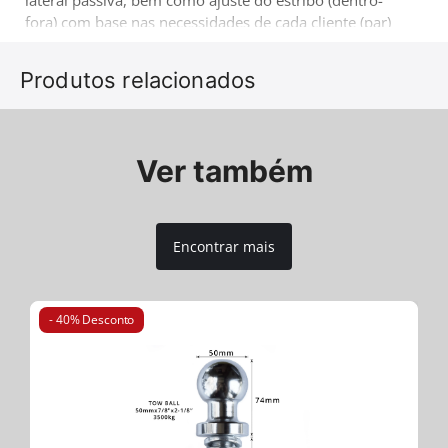
lateral passiva, bem como ajuste do estribo (dentro-
fora) com base nas necessidades de cada cliente (par)
(instalação sem perfuração nem soldagem). Mais um
produto 4x4 que vem complementar a gama de
Produtos relacionados
acessórios de reconhecido sucesso da companhia
Tessera4x4.
Ver também
Encontrar mais
- 40% Desconto