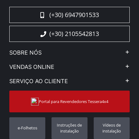
(+30) 6947901533
(+30) 2105542813
SOBRE NÓS
A Companhia
VENDAS ONLINE
Aviso Legal e Privacidade
Minha Conta
SERVIÇO AO CLIENTE
Notícias
Formas de pagamento
Sitemap
Contacto
Modos de Enviο
Portal para Revendedores Tessera4x4
Apoio ao cliente
Garantia
Rastrear ordem
Registo da garantia
Instruções de
Vídeos de
e-Folhetos
Revendedores
instalação
instalação