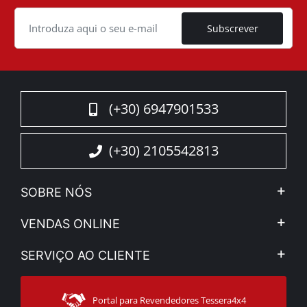
Cookie
Subscrever
(+30) 6947901533
(+30) 2105542813
SOBRE NÓS
A Companhia
VENDAS ONLINE
Aviso Legal e Privacidade
Minha Conta
SERVIÇO AO CLIENTE
Notícias
Formas de pagamento
Sitemap
Contacto
Modos de Enviο
Portal para Revendedores Tessera4x4
Apoio ao cliente