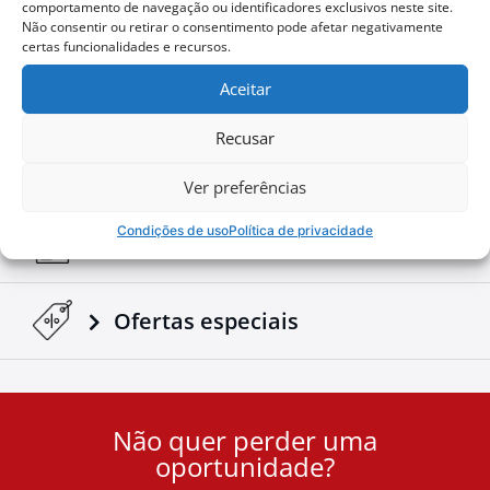
comportamento de navegação ou identificadores exclusivos neste site.
Não consentir ou retirar o consentimento pode afetar negativamente
certas funcionalidades e recursos.
Configure o seu
Aceitar
Recusar
Baixar Folhetos e Manuais
Ver preferências
Condições de uso
Política de privacidade
Notícias Corporativas
Ofertas especiais
Não quer perder uma
User
oportunidade?
ID