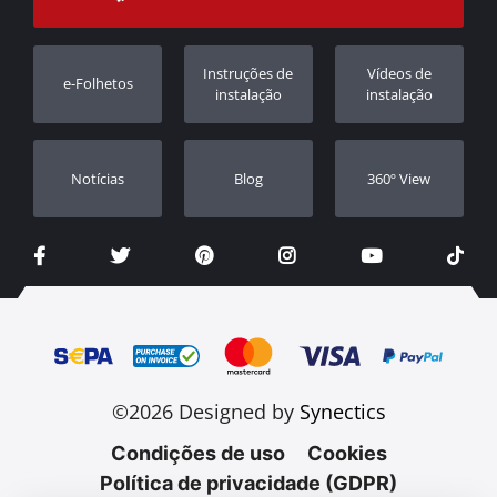
Garantia
Rastrear ordem
Registo da garantia
Instruções de
Vídeos de
e-Folhetos
Revendedores
instalação
instalação
Notícias
Blog
360º View
©2026 Designed by
Synectics
Condições de uso
Cookies
Política de privacidade (GDPR)