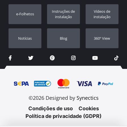
Registo da garantia
Instruções de
Vídeos de
e-Folhetos
Revendedores
instalação
instalação
Notícias
Blog
360º View
©2026 Designed by
Synectics
Condições de uso
Cookies
Política de privacidade (GDPR)