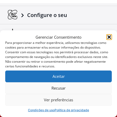
sucesso da companhia Tessera4x4.
Configure o seu
Baixar Folhetos e Manuais
Gerenciar Consentimento
Para proporcionar a melhor experiência, utilizamos tecnologias como
cookies para armazenar e/ou acessar informações do dispositivo.
Notícias Corporativas
Consentir com essas tecnologias nos permitirá processar dados, como
comportamento de navegação ou identificadores exclusivos neste site.
Não consentir ou retirar o consentimento pode afetar negativamente
certas funcionalidades e recursos.
Ofertas especiais
Aceitar
Recusar
Não quer perder uma
User
Ver preferências
oportunidade?
ID
Condições de uso
Política de privacidade
Cookie