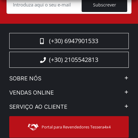
Subscrever
(+30) 6947901533
(+30) 2105542813
SOBRE NÓS
A Companhia
VENDAS ONLINE
Aviso Legal e Privacidade
Minha Conta
SERVIÇO AO CLIENTE
Notícias
Formas de pagamento
Sitemap
Contacto
Modos de Enviο
Portal para Revendedores Tessera4x4
Apoio ao cliente
Garantia
Rastrear ordem