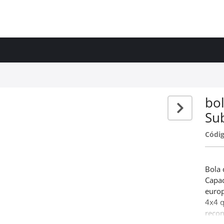
bo
Su
Códig
Bola
Capac
europ
4x4 
recon