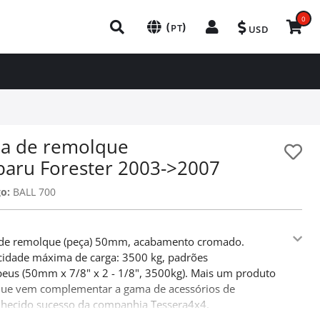
0
(
)
PT
USD
la de remolque
baru Forester 2003->2007
o:
BALL 700
 de remolque (peça) 50mm, acabamento cromado.
idade máxima de carga: 3500 kg, padrões
eus (50mm x 7/8" x 2 - 1/8", 3500kg). Mais um produto
que vem complementar a gama de acessórios de
hecido sucesso da companhia Tessera4x4.