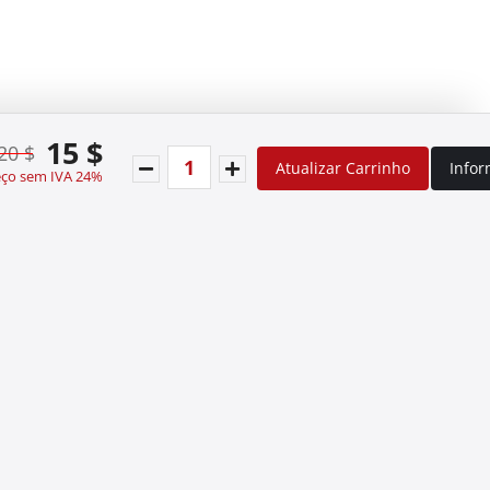
15 $
20 $
Atualizar Carrinho
Info
eço sem IVA 24%