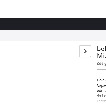
bo
Mi
Códig
Bola
Capac
europ
4x4 
recon