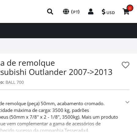
0
(
)
PT
USD
la de remolque
tsubishi Outlander 2007->2013
o:
BALL 700
 de remolque (peça) 50mm, acabamento cromado.
idade máxima de carga: 3500 kg, padrões
eus (50mm x 7/8" x 2 - 1/8", 3500kg). Mais um produto
que vem complementar a gama de acessórios de
hecido sucesso da companhia Tessera4x4.