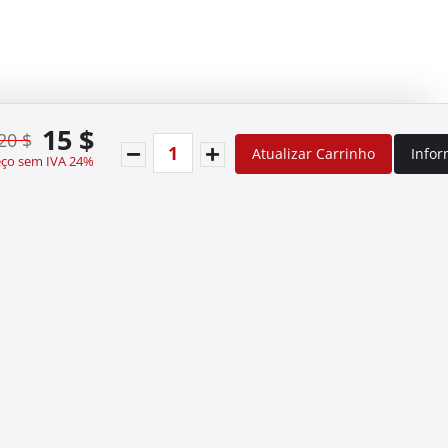
15 $
20 $
Atualizar Carrinho
Info
eço sem IVA 24%