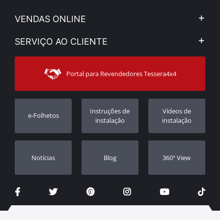
A Companhia
VENDAS ONLINE
Aviso Legal e Privacidade
Minha Conta
SERVIÇO AO CLIENTE
Notícias
Formas de pagamento
Sitemap
Contacto
Modos de Enviο
Portal para Revendedores Tessera4x4
Apoio ao cliente
Garantia
Rastrear ordem
Registo da garantia
Instruções de
Vídeos de
e-Folhetos
Revendedores
instalação
instalação
Notícias
Blog
360º View