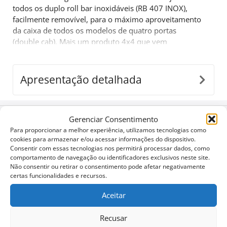
todos os duplo roll bar inoxidáveis (RB 407 INOX),
facilmente removível, para o máximo aproveitamento
da caixa de todos os modelos de quatro portas
(double cab). Mais um produto 4x4 que vem
complementar a gama de acessórios de reconhecido
sucesso da companhia Tessera4x4.
Apresentação detalhada
Gerenciar Consentimento
Configure o seu
Para proporcionar a melhor experiência, utilizamos tecnologias como
cookies para armazenar e/ou acessar informações do dispositivo.
Consentir com essas tecnologias nos permitirá processar dados, como
Baixar Folhetos e Manuais
comportamento de navegação ou identificadores exclusivos neste site.
Não consentir ou retirar o consentimento pode afetar negativamente
certas funcionalidades e recursos.
Notícias Corporativas
Aceitar
Recusar