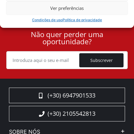
Ofertas especiais
Ver preferências
Condições de uso
Política de privacidade
Não quer perder uma
User
oportunidade?
ID
Cookie
Subscrever
(+30) 6947901533
(+30) 2105542813
SOBRE NÓS