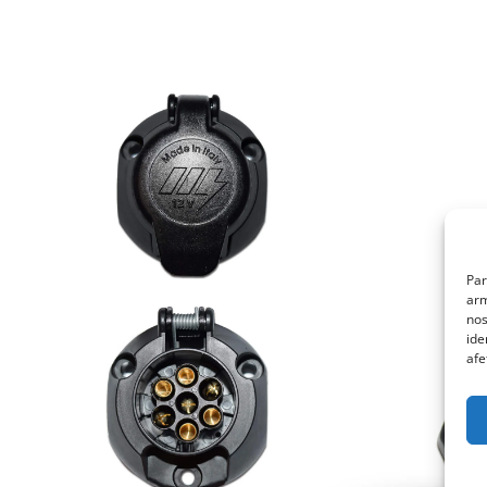
Par
arm
nos
ide
afe