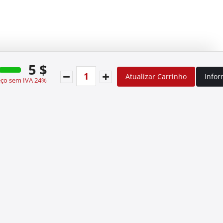
5 $
Atualizar Carrinho
Info
eço sem IVA 24%