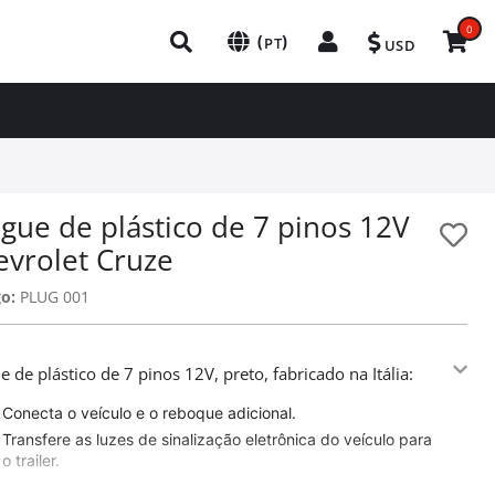
0
(
)
PT
USD
gue de plástico de 7 pinos 12V
evrolet Cruze
o:
PLUG 001
e de plástico de 7 pinos 12V, preto, fabricado na Itália:
Conecta o veículo e o reboque adicional.
Transfere as luzes de sinalização eletrônica do veículo para
o trailer.
Adaptável em todos os caminhões / reboques.