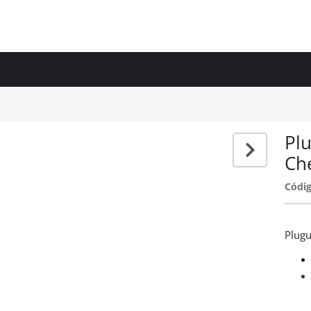
Plu
Ch
Códig
Plugu