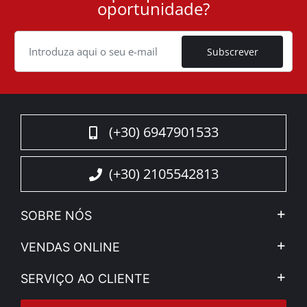
oportunidade?
ID
Cookie
Subscrever
(+30) 6947901533
(+30) 2105542813
SOBRE NÓS
A Companhia
VENDAS ONLINE
Aviso Legal e Privacidade
Minha Conta
SERVIÇO AO CLIENTE
Notícias
Formas de pagamento
Sitemap
Contacto