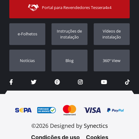
Modos de Enviο
Portal para Revendedores Tessera4x4
Apoio ao cliente
Garantia
Rastrear ordem
Registo da garantia
Instruções de
Vídeos de
e-Folhetos
Revendedores
instalação
instalação
Notícias
Blog
360º View
©2026 Designed by
Synectics
Condições de uso
Cookies