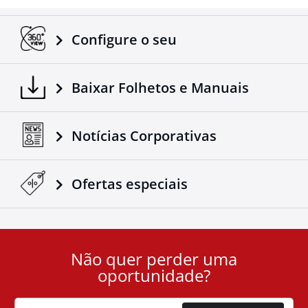
veículo para o trailer.
Adaptável em todos os caminhões / reboques.
Feita de acordo com os padrões europeus.
Configure o seu
Mais um produto 4x4 que vem complementar a gama
de acessórios de reconhecido sucesso da companhia
Baixar Folhetos e Manuais
Tessera4x4.
Notícias Corporativas
Ofertas especiais
Não quer perder uma
User
oportunidade?
ID
Cookie