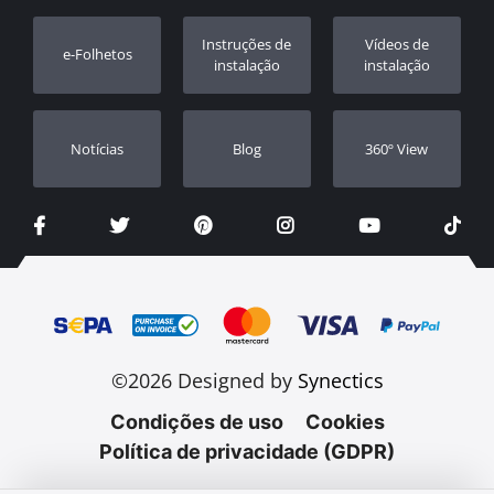
Registo da garantia
Instruções de
Vídeos de
e-Folhetos
Revendedores
instalação
instalação
Notícias
Blog
360º View
©2026 Designed by
Synectics
Condições de uso
Cookies
Política de privacidade (GDPR)