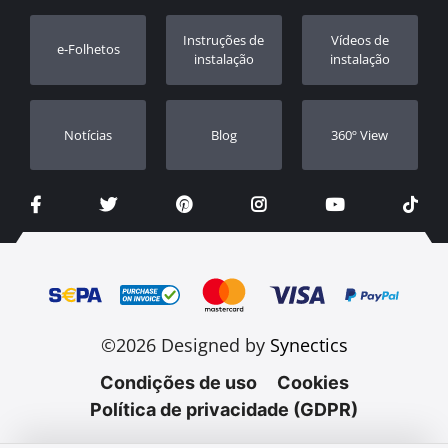
Registo da garantia
Instruções de
Vídeos de
e-Folhetos
Revendedores
instalação
instalação
Notícias
Blog
360º View
©2026 Designed by
Synectics
Condições de uso
Cookies
Política de privacidade (GDPR)