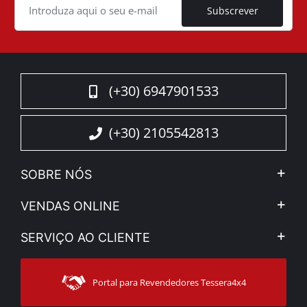
Subscrever
(+30) 6947901533
(+30) 2105542813
SOBRE NÓS
A Companhia
VENDAS ONLINE
Aviso Legal e Privacidade
Minha Conta
SERVIÇO AO CLIENTE
Notícias
Formas de pagamento
Sitemap
Contacto
Modos de Enviο
Portal para Revendedores Tessera4x4
Apoio ao cliente
Garantia
Rastrear ordem