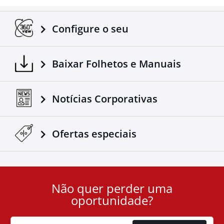
veículo para o trailer.
Adaptável em todos os caminhões / reboques.
Feita de acordo com os padrões europeus.
Configure o seu
Mais um produto 4x4 que vem complementar a gama
de acessórios de reconhecido sucesso da companhia
Baixar Folhetos e Manuais
Tessera4x4.
Notícias Corporativas
Ofertas especiais
Não quer perder uma
User
oportunidade?
ID
Cookie