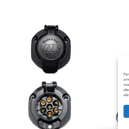
Par
arm
nos
ide
afe