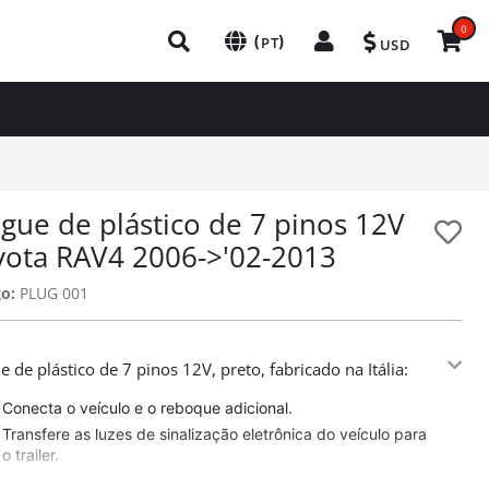
0
(
)
PT
USD
gue de plástico de 7 pinos 12V
yota RAV4 2006->'02-2013
o:
PLUG 001
e de plástico de 7 pinos 12V, preto, fabricado na Itália:
Conecta o veículo e o reboque adicional.
Transfere as luzes de sinalização eletrônica do veículo para
o trailer.
Adaptável em todos os caminhões / reboques.