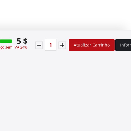
5 $
Atualizar Carrinho
Info
eço sem IVA 24%