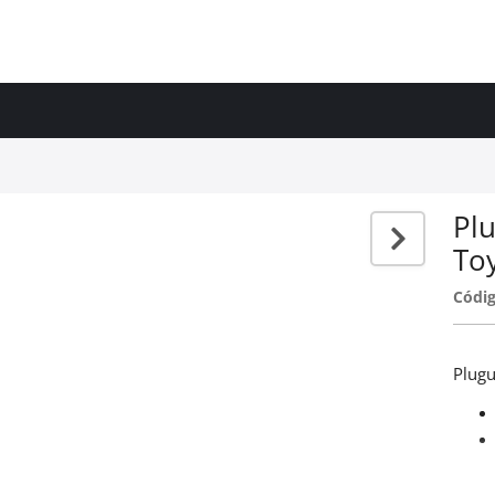
Plu
To
Códig
Plugu