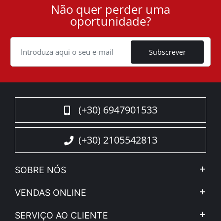
Não quer perder uma
User
de acessórios de reconhecido sucesso da companhia
oportunidade?
Tessera4x4.
ID
Cookie
Subscrever
(+30) 6947901533
(+30) 2105542813
SOBRE NÓS
A Companhia
VENDAS ONLINE
Aviso Legal e Privacidade
Minha Conta
SERVIÇO AO CLIENTE
Notícias