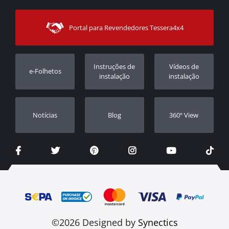
Formas de pagamento
Sitemap
Contacto
Modos de Enviο
Portal para Revendedores Tessera4x4
Apoio ao cliente
Garantia
Rastrear ordem
Registo da garantia
Instruções de
Vídeos de
e-Folhetos
Revendedores
instalação
instalação
Notícias
Blog
360º View
©2026 Designed by
Synectics