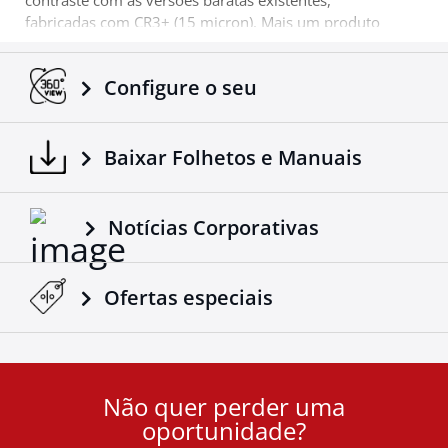
contraste com as versões baratas existentes,
fabricadas com CR3+ (15 micron). Mais um produto
4x4 que vem complementar a gama de acessórios de
reconhecido sucesso da companhia Tessera4x4.
Configure o seu
Baixar Folhetos e Manuais
Notícias Corporativas
Ofertas especiais
Não quer perder uma
User
oportunidade?
ID