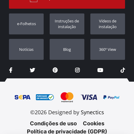
Garantia
Rastrear ordem
Registo da garantia
Instruções de
Vídeos de
e-Folhetos
Revendedores
instalação
instalação
Notícias
Blog
360º View
©2026 Designed by
Synectics
Condições de uso
Cookies
Política de privacidade (GDPR)