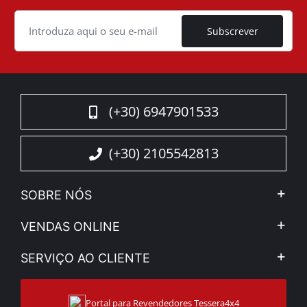
Cookie
Subscrever
(+30) 6947901533
(+30) 2105542813
SOBRE NÓS
A Companhia
VENDAS ONLINE
Aviso Legal e Privacidade
Minha Conta
SERVIÇO AO CLIENTE
Notícias
Formas de pagamento
Sitemap
Contacto
Modos de Enviο
Portal para Revendedores Tessera4x4
Apoio ao cliente