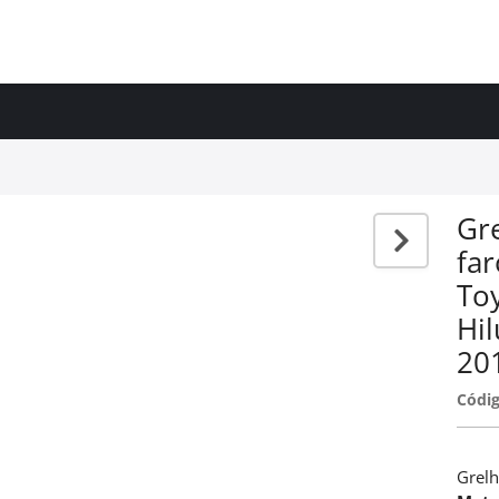
Gre
far
To
Hi
20
Códig
Grelh