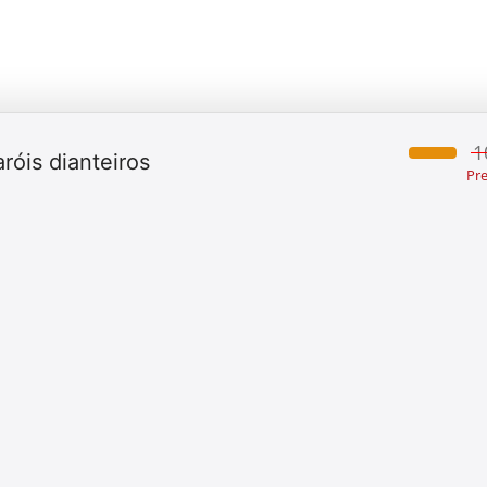
1
róis dianteiros
Pr