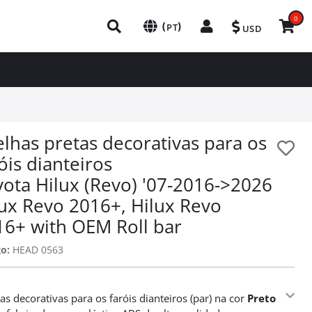
0
(
)
PT
USD
lhas pretas decorativas para os
óis dianteiros
yota Hilux (Revo) '07-2016->2026
lux Revo 2016+, Hilux Revo
16+ with OEM Roll bar
o:
HEAD 0563
as decorativas para os faróis dianteiros (par) na cor
Preto