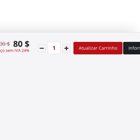
80 $
00 $
Atualizar Carrinho
Info
eço sem IVA 24%