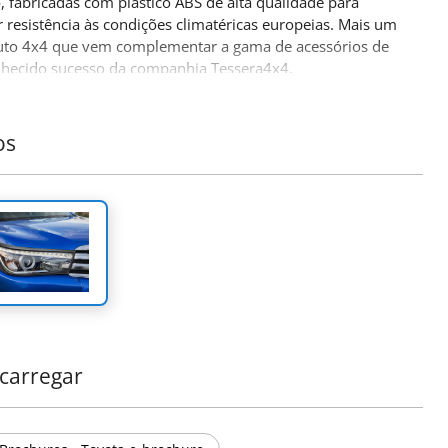
e
, fabricadas com plástico ABS de alta qualidade para
 resistência às condições climatéricas europeias. Mais um
uto 4x4 que vem complementar a gama de acessórios de
hecido sucesso da companhia Tessera4x4.
os
carregar