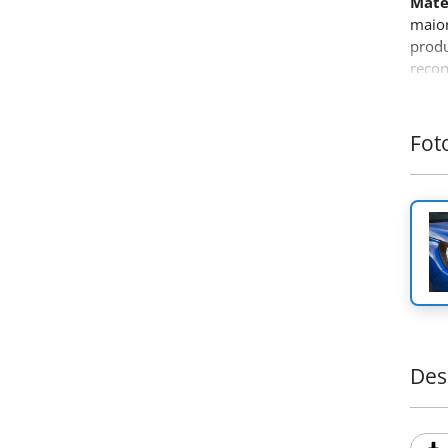
Mat
maior
prod
recon
Fot
Des