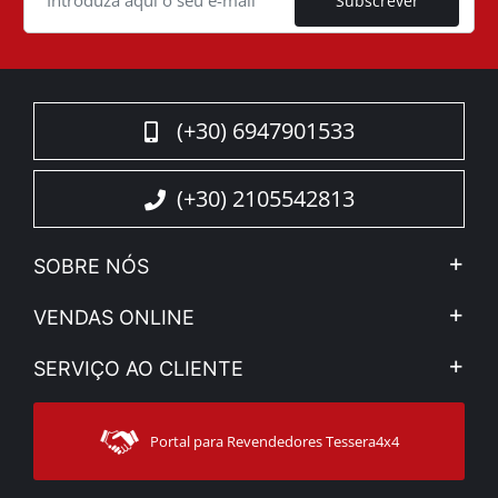
Subscrever
(+30) 6947901533
(+30) 2105542813
SOBRE NÓS
A Companhia
VENDAS ONLINE
Aviso Legal e Privacidade
Minha Conta
SERVIÇO AO CLIENTE
Notícias
Formas de pagamento
Sitemap
Contacto
Modos de Enviο
Portal para Revendedores Tessera4x4
Apoio ao cliente
Garantia
Rastrear ordem