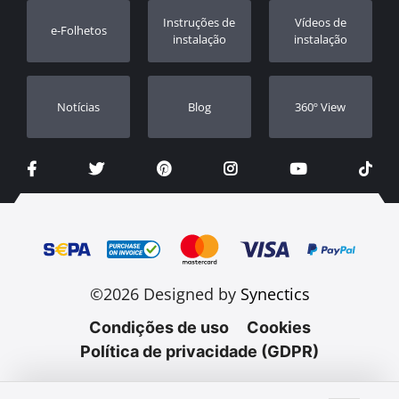
Registo da garantia
Instruções de
Vídeos de
e-Folhetos
Revendedores
instalação
instalação
Notícias
Blog
360º View
©2026 Designed by
Synectics
Condições de uso
Cookies
Política de privacidade (GDPR)