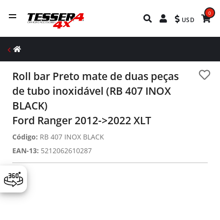
0
USD
Roll bar Preto mate de duas peças
de tubo inoxidável (RB 407 INOX
BLACK)
Ford Ranger 2012->2022 XLT
Código:
RB 407 INOX BLACK
EAN-13:
5212062610287