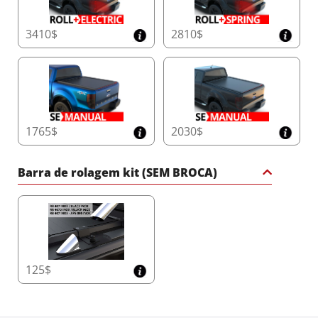
3410$
2810$
1765$
2030$
Barra de rolagem kit (SEM BROCA)
125$