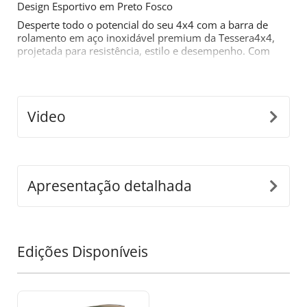
Design Esportivo em Preto Fosco
Desperte todo o potencial do seu 4x4 com a barra de
rolamento em aço inoxidável premium da Tessera4x4,
projetada para resistência, estilo e desempenho. Com
um ousado design inspirado no esporte, esta barra de
rolamento de duas pernas é construída para aqueles
que exigem mais de seu equipamento off-road.
Características Principais:
Video
•
Construção Durável em Aço Inoxidável:
Fabricada
com tubos de aço inoxidável de Ø65mm, esta barra de
rolamento é projetada para suportar condições
difíceis, enquanto oferece uma aparência moderna e
elegante.
Apresentação detalhada
•
Adaptabilidade de Ajuste Preciso:
Nosso inovador
design destacável se ajusta perfeitamente às
dimensões da caçamba do seu caminhão, garantindo
uma instalação segura e sem costura.
Edições Disponíveis
•
Construção de Suporte em Uma Peça:
Projetada
para suportar cargas pesadas, as pernas estão
fundidas como uma única peça para uma resistência e
durabilidade incomparáveis em condições de alta