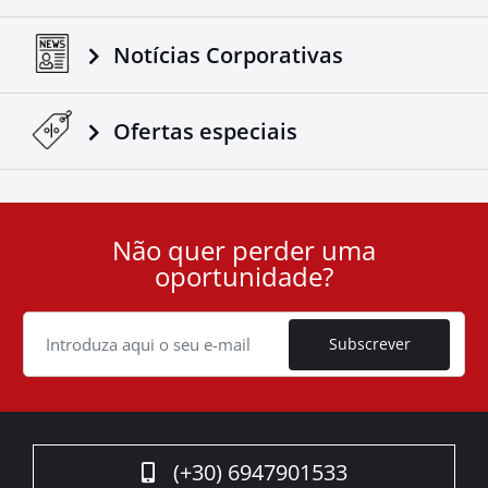
Notícias Corporativas
Ofertas especiais
Não quer perder uma
User
oportunidade?
ID
Cookie
Subscrever
(+30) 6947901533