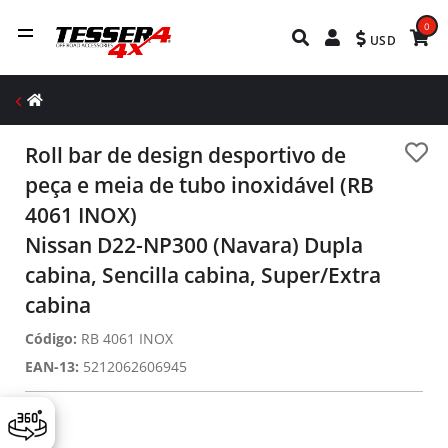
0
USD
Roll bar de design desportivo de
peça e meia de tubo inoxidável (RB
4061 INOX)
Nissan D22-NP300 (Navara) Dupla
cabina, Sencilla cabina, Super/Extra
cabina
Código:
RB 4061 INOX
EAN-13:
5212062606945