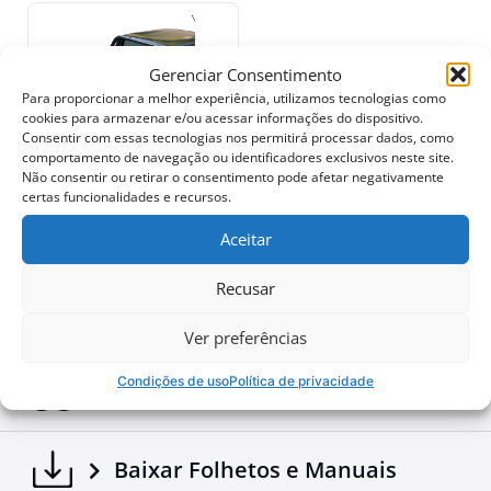
incomparáveis em condições de alto estresse.
•
Segurança Reforçada:
Projetado para proteger a
cabine em caso de capotamento, este roll bar oferece
Gerenciar Consentimento
segurança confiável aliada ao estilo.
Para proporcionar a melhor experiência, utilizamos tecnologias como
635$
cookies para armazenar e/ou acessar informações do dispositivo.
Adicione uma peça excepcional ao seu equipamento
Consentir com essas tecnologias nos permitirá processar dados, como
off-road com esta adição à linha Tessera4x4,
comportamento de navegação ou identificadores exclusivos neste site.
conhecida por acessórios 4x4 premium, duráveis e
Não consentir ou retirar o consentimento pode afetar negativamente
robustos.
certas funcionalidades e recursos.
Descarregar
Aceitar
Recusar
Brochures - Tessera4x4 2026 e-brochure
Ver preferências
Condições de uso
Política de privacidade
Configure o seu
Baixar Folhetos e Manuais