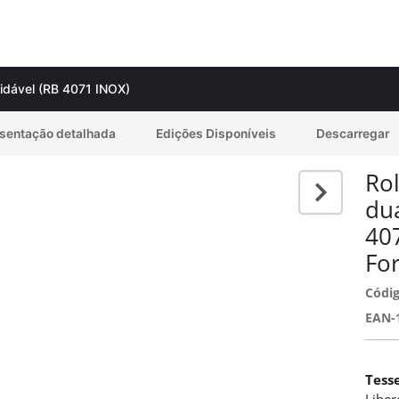
xidável (RB 4071 INOX)
sentação detalhada
Edições Disponíveis
Descarregar
Rol
du
40
Fo
Códig
EAN-
Tess