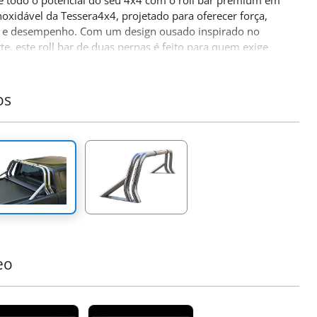
e todo o potencial do seu 4x4 com o roll bar premium em
noxidável da Tessera4x4, projetado para oferecer força,
o e desempenho. Com um design ousado inspirado no
te, este roll bar de duas pernas é feito para quem exige
do seu equipamento off-road.
terísticas principais:
os
strução Durável em Aço Inoxidável:
Fabricado com
 de aço inoxidável de Ø65mm, este roll bar é projetado
suportar condições adversas, oferecendo ao mesmo
 um visual moderno e elegante.
ptabilidade de Ajuste Preciso:
Nosso design inovador e
endente se ajusta perfeitamente às dimensões da
ba da sua caminhonete, garantindo uma instalação
a e sem falhas.
strução de Suporte em Uma Peça:
Feito para suportar
s pesadas, as pernas são fundidas em uma única peça,
rcionando força e durabilidade incomparáveis em
eo
ções de alto estresse.
patibilidade com Faróis de Nevoeiro:
Inclui uma placa
nalizada em aço inoxidável, pronta para suportar