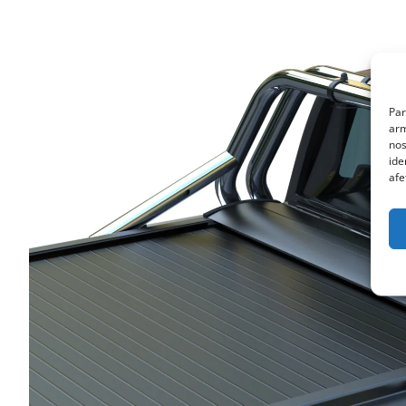
Par
arm
nos
ide
afe