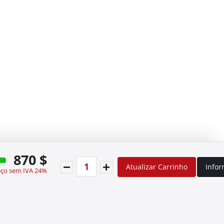
870 $
Atualizar Carrinho
Info
eço sem IVA 24%