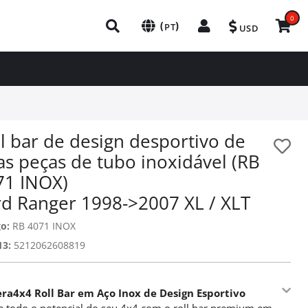
0
(
)
PT
USD
l bar de design desportivo de
as peças de tubo inoxidável (RB
71 INOX)
rd Ranger 1998->2007 XL / XLT
o:
RB 4071 INOX
13:
5212062608819
era4x4 Roll Bar em Aço Inox de Design Esportivo