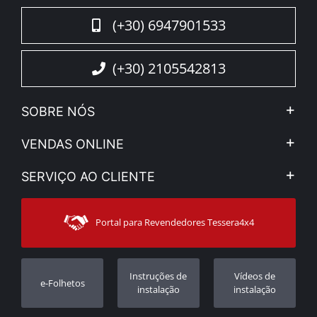
(+30) 6947901533
(+30) 2105542813
SOBRE NÓS
A Companhia
VENDAS ONLINE
Aviso Legal e Privacidade
Minha Conta
SERVIÇO AO CLIENTE
Notícias
Formas de pagamento
Sitemap
Contacto
Modos de Enviο
Portal para Revendedores Tessera4x4
Apoio ao cliente
Garantia
Rastrear ordem
Registo da garantia
Instruções de
Vídeos de
e-Folhetos
Revendedores
instalação
instalação