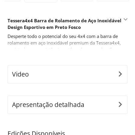
Tessera4x4 Barra de Rolamento de Aço Inoxidável
Design Esportivo em Preto Fosco
Desperte todo o potencial do seu 4x4 com a barra de
rolamento em aço inoxidável premium da Tessera4x4,
projetada para resistência, estilo e desempenho. Com
um ousado design inspirado no esporte, esta barra de
rolamento de duas pernas é construída para aqueles
que exigem mais de seu equipamento off-road.
Video
Características Principais:
•
Construção Durável em Aço Inoxidável:
Fabricada
com tubos de aço inoxidável de Ø65mm, esta barra de
rolamento é projetada para suportar condições
Apresentação detalhada
difíceis, enquanto oferece uma aparência moderna e
elegante.
•
Adaptabilidade de Ajuste Preciso:
Nosso inovador
design destacável se ajusta perfeitamente às
Edições Disponíveis