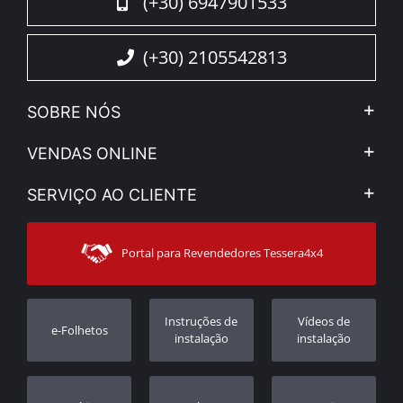
(+30) 6947901533
(+30) 2105542813
SOBRE NÓS
A Companhia
VENDAS ONLINE
Aviso Legal e Privacidade
Minha Conta
SERVIÇO AO CLIENTE
Notícias
Formas de pagamento
Sitemap
Contacto
Modos de Enviο
Portal para Revendedores Tessera4x4
Apoio ao cliente
Garantia
Rastrear ordem
Registo da garantia
Instruções de
Vídeos de
e-Folhetos
Revendedores
instalação
instalação