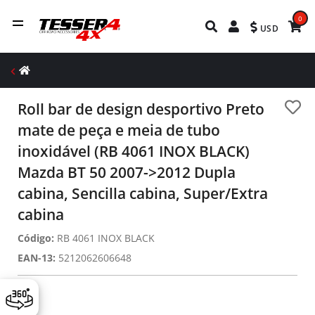
0
USD
Roll bar de design desportivo Preto
mate de peça e meia de tubo
inoxidável (RB 4061 INOX BLACK)
Mazda BT 50 2007->2012 Dupla
cabina, Sencilla cabina, Super/Extra
cabina
Código:
RB 4061 INOX BLACK
EAN-13:
5212062606648