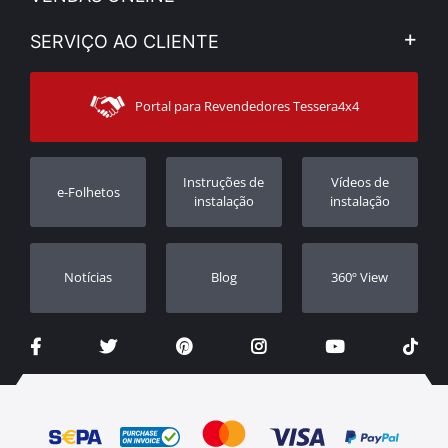
Aviso Legal e Privacidade
Minha Conta
SERVIÇO AO CLIENTE
Notícias
Formas de pagamento
Sitemap
Contacto
Modos de Enviο
Portal para Revendedores Tessera4x4
Apoio ao cliente
Garantia
Rastrear ordem
Registo da garantia
Instruções de
Vídeos de
e-Folhetos
Revendedores
instalação
instalação
Notícias
Blog
360º View