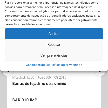
Para proporcionar a melhor experiência, utilizamos tecnologias como
com a qualidade e os padrões ambientais garante que
Encontrar mais
cookies para armazenar e/ou acessar informações do dispositivo.
este revestimento atende às certificações ISO
Consentir com essas tecnologias nos permitirá processar dados, como
9001:2015 e ISO 14001:2015, oferecendo um produto
comportamento de navegação ou identificadores exclusivos neste site.
construído para resistir ao teste do tempo e aos
Não consentir ou retirar o consentimento pode afetar negativamente
elementos.
- 19% Desconto
certas funcionalidades e recursos.
Aceitar
Transforme seu caminhão com a barra de rolamento
esportiva preta fosca da Tessera4x4 – uma afirmação
de força, segurança e sofisticação para o seu 4x4.
Recusar
Ver preferências
Condições de uso
Política de privacidade
Mitsubishi L200 Triton 2006->'08-2015
Barras de tejadilho de alumínio
BAR 910 IMP