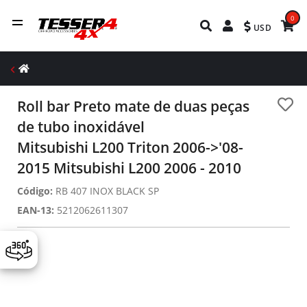
0
USD
Roll bar Preto mate de duas peças
de tubo inoxidável
Mitsubishi L200 Triton 2006->'08-
2015 Mitsubishi L200 2006 - 2010
Código:
RB 407 INOX BLACK SP
EAN-13:
5212062611307