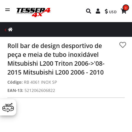
0
USD
Roll bar de design desportivo de
peça e meia de tubo inoxidável
Mitsubishi L200 Triton 2006->'08-
2015 Mitsubishi L200 2006 - 2010
Código:
RB 4061 INOX SP
EAN-13:
5212062606822