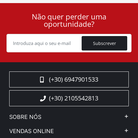
Não quer perder uma
User
oportunidade?
ID
Cookie
Subscrever
(+30) 6947901533
(+30) 2105542813
SOBRE NÓS
A Companhia
VENDAS ONLINE
Aviso Legal e Privacidade