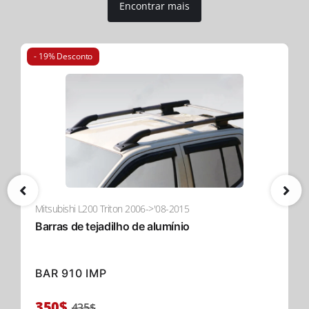
Encontrar mais
- 19% Desconto
Mitsubishi L200 Triton 2006->'08-2015
Barras de tejadilho de alumínio
BAR 910 IMP
350$
435$