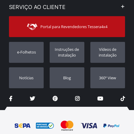
Minha Conta
SERVIÇO AO CLIENTE
Notícias
Formas de pagamento
Sitemap
Contacto
Modos de Enviο
Portal para Revendedores Tessera4x4
Apoio ao cliente
Garantia
Rastrear ordem
Registo da garantia
Instruções de
Vídeos de
e-Folhetos
Revendedores
instalação
instalação
Notícias
Blog
360º View