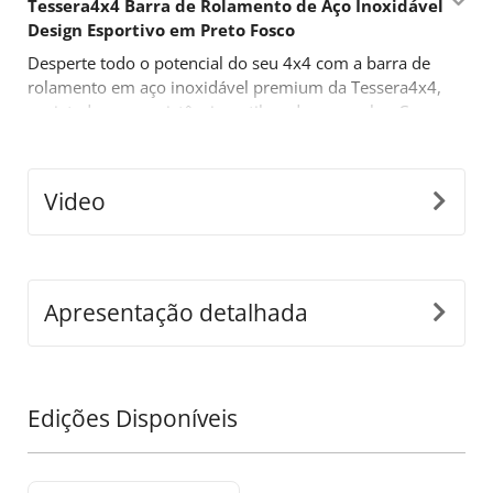
Tessera4x4 Barra de Rolamento de Aço Inoxidável
Design Esportivo em Preto Fosco
Desperte todo o potencial do seu 4x4 com a barra de
rolamento em aço inoxidável premium da Tessera4x4,
projetada para resistência, estilo e desempenho. Com
um ousado design inspirado no esporte, esta barra de
rolamento de duas pernas é construída para aqueles
que exigem mais de seu equipamento off-road.
Video
Características Principais:
•
Construção Durável em Aço Inoxidável:
Fabricada
com tubos de aço inoxidável de Ø65mm, esta barra de
rolamento é projetada para suportar condições
Apresentação detalhada
difíceis, enquanto oferece uma aparência moderna e
elegante.
•
Adaptabilidade de Ajuste Preciso:
Nosso inovador
design destacável se ajusta perfeitamente às
Edições Disponíveis
dimensões da caçamba do seu caminhão, garantindo
uma instalação segura e sem costura.
•
Construção de Suporte em Uma Peça:
Projetada