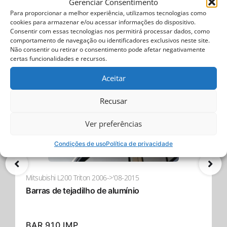
Nosso revestimento Preto Fosco apresenta pó
Gerenciar Consentimento
texturizado fino PP 600 Ammos para durabilidade e
Para proporcionar a melhor experiência, utilizamos tecnologias como
cookies para armazenar e/ou acessar informações do dispositivo.
acabamento uniforme, aprovado pela QUALICOAT
Encontrar mais
Consentir com essas tecnologias nos permitirá processar dados, como
(Classe 2 - Categoria 1, Aprovação #P-0780). Aplicado
comportamento de navegação ou identificadores exclusivos neste site.
com espessura de 60-100 micrômetros usando
Não consentir ou retirar o consentimento pode afetar negativamente
métodos eletrostáticos ou de carregamento triplo de
certas funcionalidades e recursos.
- 19% Desconto
ponta, este revestimento é curado a 190°C para uma
Aceitar
resiliência duradoura. O compromisso da Neokem
com a qualidade e os padrões ambientais garante que
Recusar
este revestimento atende às certificações ISO
9001:2015 e ISO 14001:2015, oferecendo um produto
Ver preferências
construído para resistir ao teste do tempo e aos
elementos.
Condições de uso
Política de privacidade
Transforme seu caminhão com a barra de rolamento
esportiva preta fosca da Tessera4x4 – uma afirmação
Mitsubishi L200 Triton 2006->'08-2015
de força, segurança e sofisticação para o seu 4x4.
Barras de tejadilho de alumínio
BAR 910 IMP