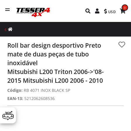
0
USD
Roll bar design desportivo Preto
mate de duas peças de tubo
inoxidável
Mitsubishi L200 Triton 2006->'08-
2015 Mitsubishi L200 2006 - 2010
Código:
RB 4071 INOX BLACK SP
EAN-13:
5212062608536