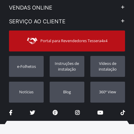
A Companhia
VENDAS ONLINE
Aviso Legal e Privacidade
Minha Conta
SERVIÇO AO CLIENTE
Notícias
Formas de pagamento
Sitemap
Contacto
Modos de Enviο
Portal para Revendedores Tessera4x4
Apoio ao cliente
Garantia
Rastrear ordem
Registo da garantia
Instruções de
Vídeos de
e-Folhetos
Revendedores
instalação
instalação
Notícias
Blog
360º View