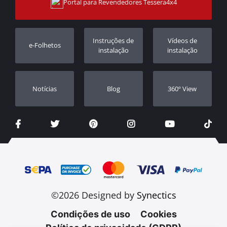
Portal para Revendedores Tessera4x4
Apoio ao cliente
Garantia
Rastrear ordem
Registo da garantia
Instruções de
Vídeos de
e-Folhetos
Revendedores
instalação
instalação
Notícias
Blog
360º View
©2026 Designed by
Synectics
Condições de uso
Cookies