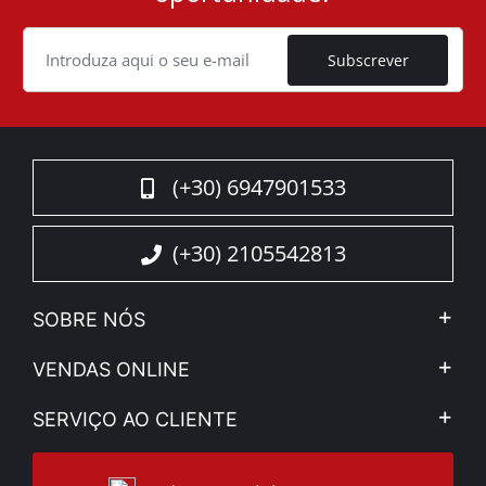
Cookie
Subscrever
(+30) 6947901533
(+30) 2105542813
SOBRE NÓS
A Companhia
VENDAS ONLINE
Aviso Legal e Privacidade
Minha Conta
SERVIÇO AO CLIENTE
Notícias
Formas de pagamento
Sitemap
Contacto
Modos de Enviο