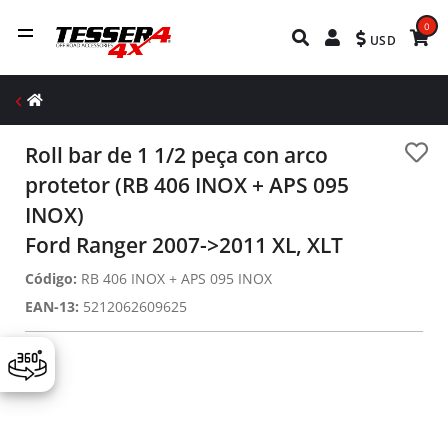
0
USD
Roll bar de 1 1/2 peça con arco
protetor (RB 406 INOX + APS 095
INOX)
Ford Ranger 2007->2011 XL, XLT
Código:
RB 406 INOX + APS 095 INOX
EAN-13:
5212062609625