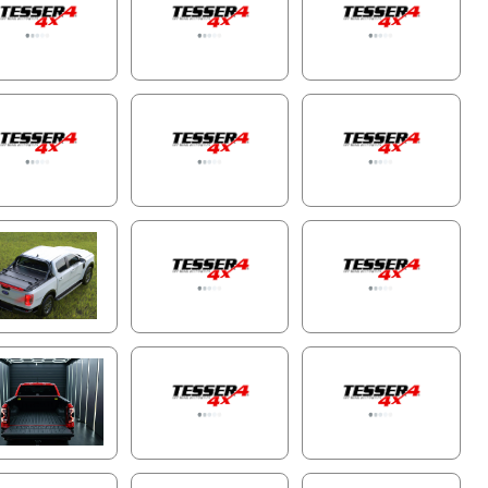
Folhas e canais duplos de transbordamento, o sistema
cia até 60 litros por minuto, garantindo que o
artimento permaneça limpo e funcional mesmo durante
s intensas.
Design Compacto e Econômico em Espaço do
Compartimento
ize a capacidade da caçamba do seu pickup com as
nsões mais compactas do mercado:
Cabine Dupla
: 20 cm x 23 cm (A x L)
Cabine Simples/Extendida e Modelos Americanos
: 26 cm
x 30 cm (A x L)
design inovador otimiza tanto o comprimento quanto a
a para oferecer mais espaço de armazenamento sem
rometer a durabilidade.
Tampa do Compartimento de Acesso Fácil
ze a manutenção com facilidade graças à tampa do