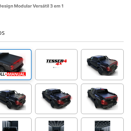
Design Modular Versátil 3 em 1
sera Roll+ estabelece um novo padrão em adaptabilidade,
formando-se facilmente entre os modos manual, assistido
ola e elétrico. Essa modularidade inovadora minimiza as
os
sidades de armazenamento, reduz os custos de envio e
te uma atualização fácil e rápida para todos os modelos
ckups.
Iluminação LED Integrada Avançada
te a segurança e a visibilidade com o sistema elétrico
rado e avançado do Tessera Roll+. A barra de luz LED
lha funciona como luz de freio e luz de posição. A faixa
D branca dinâmica de comprimento total, posicionada de
ra única na lâmina móvel, se move em sincronia com a
tura retrátil, proporcionando uma iluminação consistente
mpleta da caçamba à noite, mesmo quando totalmente
egada.