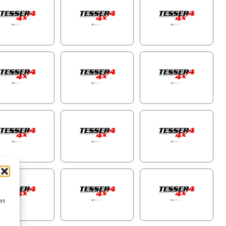
rtimento especialmente projetada, que oferece acesso
o e sem complicações ao Tessera Roll+, garantindo um
onamento suave e longa durabilidade.
Trilhos Laterais de Precisão Feitos à Mão
cados com trilhos laterais de 5 mm de espessura, o
ra Roll+ oferece isolamento superior contra intempéries e
te estrutural robusto. Seu design permite uma fácil
ração com barras de rolagem e corrimãos para maior
onalidade.
Sistema de Acessórios T-Slot Sem Perfuração
e as capacidades do seu pickup com o recurso integrado
t. Instale racks, barras transversais e outros acessórios sem
sidade de perfuração, oferecendo uma solução versátil e
 de usar.
as
ize Agora para o Tessera Roll+