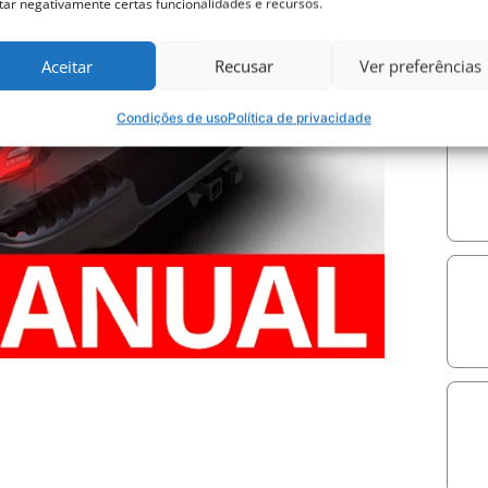
tar negativamente certas funcionalidades e recursos.
Descu
segur
Escol
Aceitar
Recusar
Ver preferências
na ind
Ler 
Condições de uso
Política de privacidade