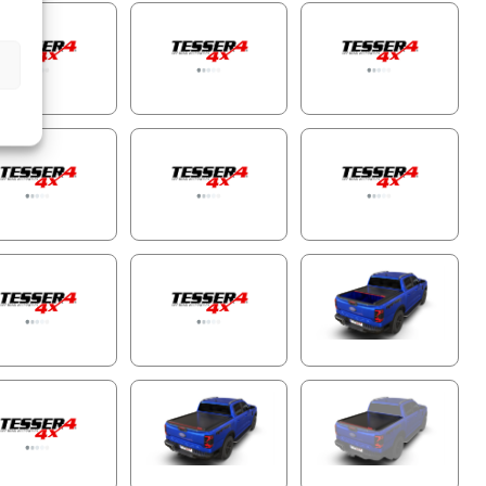
bra a combinação perfeita de durabilidade premium,
ança inigualável e conveniência avançada para o seu pickup.
ha o Tessera Roll+—onde inovação encontra funcionalidade
ústria global 4x4.
mais