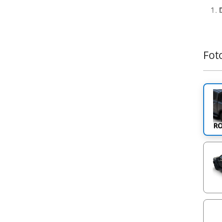
O Tes
trans
por m
Fot
neces
garan
de pi
Aumen
integ
verme
de LE
manei
cober
e co
carr