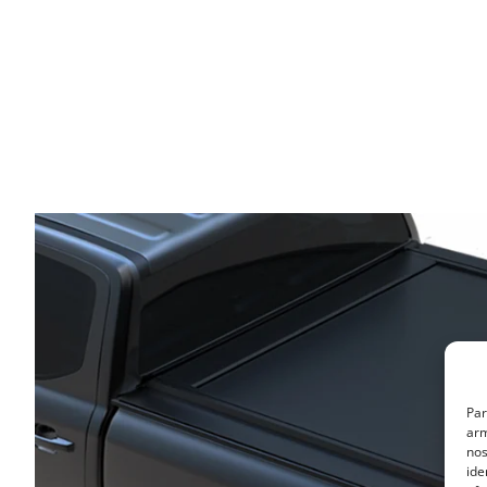
Par
arm
nos
ide