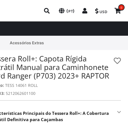
0
(
)
PT
USD
Acessórios Extras
sera Roll+: Capota Rígida
trátil Manual para Caminhonete
rd Ranger (P703) 2023+ RAPTOR
o:
TESS 14061 ROLL
13:
5212062601100
terísticas Principais do Tessera Roll+: A Cobertura
átil Definitiva para Caçambas