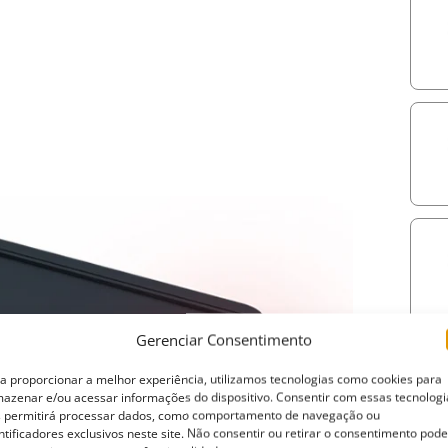
compa
rápid
funci
Fabri
Tesse
supor
integ
funci
Ampli
T-slo
Gerenciar Consentimento
neces
fácil
a proporcionar a melhor experiência, utilizamos tecnologias como cookies para
azenar e/ou acessar informações do dispositivo. Consentir com essas tecnologi
 permitirá processar dados, como comportamento de navegação ou
ntificadores exclusivos neste site. Não consentir ou retirar o consentimento pode
Atual