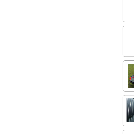
Anti-
geren
comp
chuva
Maxim
dime
Esse 
altur
comp
Reali