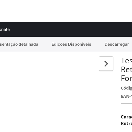
onete
sentação detalhada
Edições Disponíveis
Descarregar
Tes
Re
Fo
Códig
EAN-
Carac
Retr