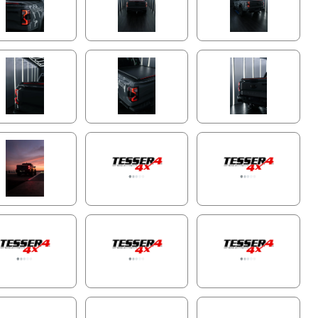
Sistema de Travamento Interno Seguro
tado para máxima segurança, o sistema de travas de
nio protege sua carga contra acessos não autorizados. O
ma pode ser desbloqueado facilmente com uma alça,
ntindo um funcionamento suave mesmo em temperaturas
emas.
Lâminas de Segurança Reforçadas para Máxima
Proteção
sera Roll+ apresenta lâminas de alumínio mais largas e
tentes, à prova de cortes, reforçadas com borracha para
olamento excepcional e total segurança da carga. Oferece
urabilidade inigualável em todas as condições.
Sistema de Drenagem Dupla com Tecnologia Anti-
Folhas
nha a caçamba do seu pickup seca e funcional com o
ma de drenagem dupla Φ20. Equipado com tecnologia