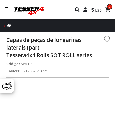
0
USD
Capas de peças de longarinas
laterais (par)
Tessera4x4 Rolls SOT ROLL series
Código:
SPA 035
EAN-13:
5212062613721