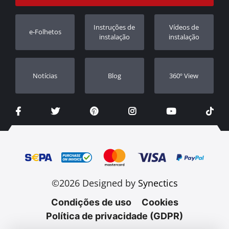
Rastrear ordem
Registo da garantia
Instruções de
Vídeos de
e-Folhetos
Revendedores
instalação
instalação
Notícias
Blog
360º View
©2026 Designed by
Synectics
Condições de uso
Cookies
Política de privacidade (GDPR)