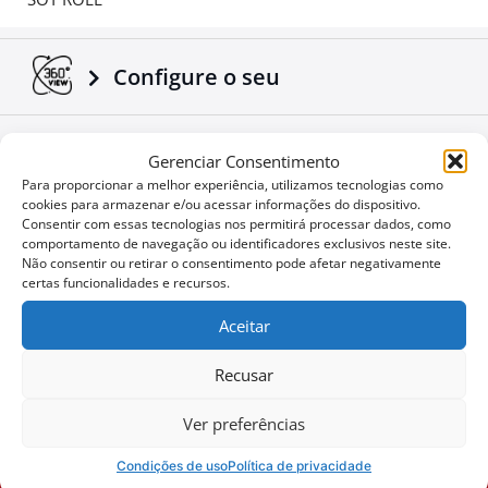
Configure o seu
Baixar Folhetos e Manuais
Gerenciar Consentimento
Para proporcionar a melhor experiência, utilizamos tecnologias como
cookies para armazenar e/ou acessar informações do dispositivo.
Consentir com essas tecnologias nos permitirá processar dados, como
Notícias Corporativas
comportamento de navegação ou identificadores exclusivos neste site.
Não consentir ou retirar o consentimento pode afetar negativamente
certas funcionalidades e recursos.
Ofertas especiais
Aceitar
Recusar
Não quer perder uma
User
Ver preferências
oportunidade?
ID
Condições de uso
Política de privacidade
Cookie