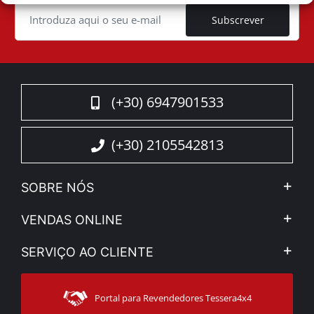
Subscrever
(+30) 6947901533
(+30) 2105542813
SOBRE NÓS
A Companhia
VENDAS ONLINE
Aviso Legal e Privacidade
Minha Conta
SERVIÇO AO CLIENTE
Notícias
Formas de pagamento
Sitemap
Contacto
Modos de Enviο
Portal para Revendedores Tessera4x4
Apoio ao cliente
Garantia