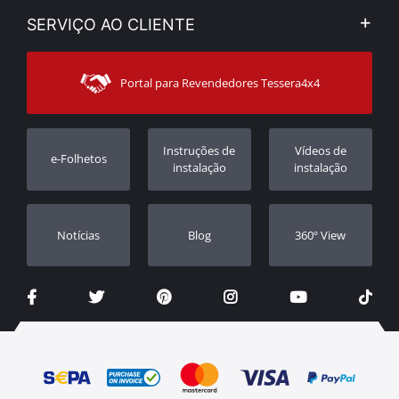
Aviso Legal e Privacidade
Minha Conta
SERVIÇO AO CLIENTE
Notícias
Formas de pagamento
Sitemap
Contacto
Modos de Enviο
Portal para Revendedores Tessera4x4
Apoio ao cliente
Garantia
Rastrear ordem
Registo da garantia
Instruções de
Vídeos de
e-Folhetos
Revendedores
instalação
instalação
Notícias
Blog
360º View