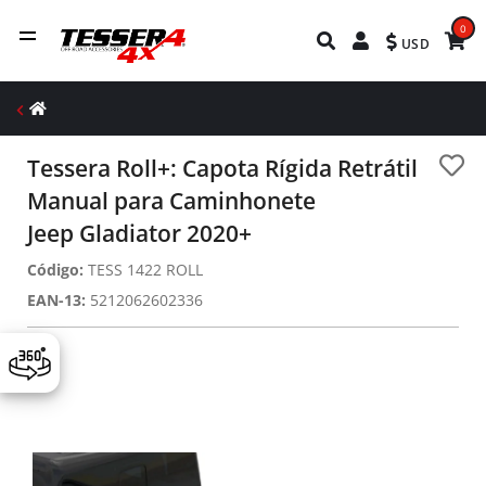
0
USD
Tessera Roll+: Capota Rígida Retrátil
Manual para Caminhonete
Jeep Gladiator 2020+
Código:
TESS 1422 ROLL
EAN-13:
5212062602336