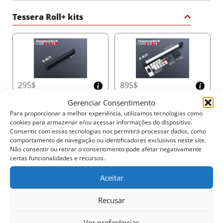
Tessera Roll+ kits
Sistema de Drenagem Dupla com Tecnologia
Anti-Folhas
Mantenha a caçamba do seu pickup seca e funcional
com o sistema de drenagem dupla Φ20. Equipado
com tecnologia Anti-Folhas e canais duplos de
transbordamento, o sistema gerencia até 60 litros por
295$
895$
minuto, garantindo que o compartimento permaneça
Gerenciar Consentimento
limpo e funcional mesmo durante chuvas intensas.
Barras e Racks
Para proporcionar a melhor experiência, utilizamos tecnologias como
cookies para armazenar e/ou acessar informações do dispositivo.
Design Compacto e Econômico em Espaço do
Consentir com essas tecnologias nos permitirá processar dados, como
comportamento de navegação ou identificadores exclusivos neste site.
Compartimento
Não consentir ou retirar o consentimento pode afetar negativamente
certas funcionalidades e recursos.
Maximize a capacidade da caçamba do seu pickup
com as dimensões mais compactas do mercado:
Aceitar
Cabine Dupla
: 20 cm x 23 cm (A x L)
670$
1335$
Cabine Simples/Extendida e Modelos
Recusar
Americanos
: 26 cm x 30 cm (A x L)
Esse design inovador otimiza tanto o comprimento
Ver preferências