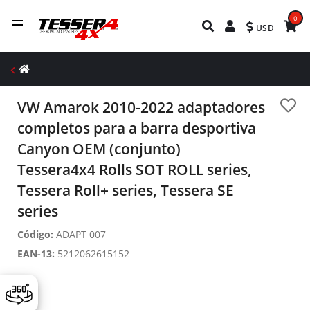
0
USD
VW Αmarok 2010-2022 adaptadores
completos para a barra desportiva
Canyon OEM (conjunto)
Tessera4x4 Rolls SOT ROLL series,
Tessera Roll+ series, Tessera SE
series
Código:
ADAPT 007
EAN-13:
5212062615152