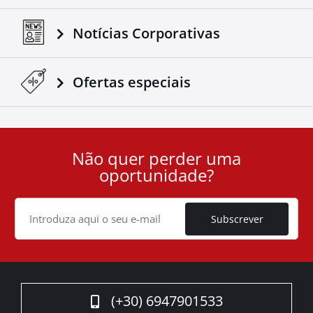
Notícias Corporativas
Ofertas especiais
Não quer perder uma
User
oportunidade?
ID
Cookie
Subscrever
(+30) 6947901533