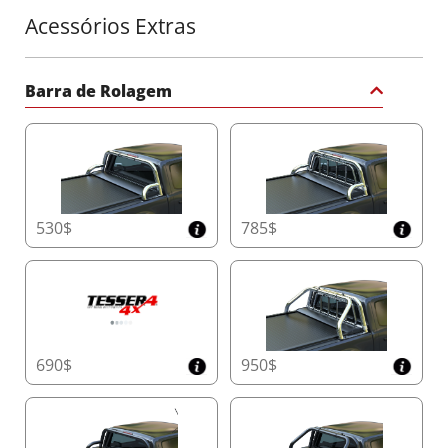
Acessórios Extras
Integração Avançada com Aplicativo e
Atualizações Futuras
Tenha controle total do Tessera Roll+ com o
Barra de Rolagem
aplicativo móvel intuitivo. Aproveite animações
em tempo real do seu veículo, gerencie várias
unidades Tessera Roll+ na sua frota, personalize
as configurações de luzes LED, monitore ciclos
de operação, emparelhe novos controles
remotos e acesse guias detalhados passo a
passo—tudo ao alcance dos seus dedos. Esteja
530$
785$
sempre atualizado com as atualizações de
firmware via placa de IA, garantindo que o seu
Tessera Roll+ acompanhe as últimas
funcionalidades, como se fosse um smartphone.
Funcionalidade de Backup Sem Igual
690$
O Tessera Roll+ é a única cobertura retrátil na
950$
indústria 4x4 que pode ser convertida em uma
versão manual totalmente funcional em menos
de um minuto em caso de falha do motor. Isso
garante uso contínuo enquanto se aguardam