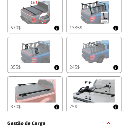
• Cabine Dupla: 20cm x 23cm (A x L)
• Cabine Simples/Espaçosa e Modelos
Americanos: 26cm x 30cm (A x L)
Esse design inovador oferece mais espaço útil
sem comprometer a durabilidade.
670$
1335$
Tampa de Acesso Fácil ao Compartimento
Realize a manutenção com facilidade graças à
tampa do compartimento especialmente
projetada, que oferece acesso rápido e sem
complicações ao Tessera Roll+, garantindo
355$
245$
operação suave e maior durabilidade.
Trilhos Laterais de Precisão Artesanais
Construídos com trilhos laterais de precisão de
5 mm de espessura, o Tessera Roll+ garante
suporte estrutural superior, isolamento
370$
resistente às intempéries e integração fácil com
75$
barras de proteção e corrimãos.
Gestão de Carga
Sistema de Acessórios T-Slot sem Perfuração