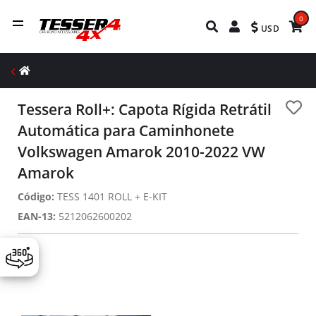
0
USD
Tessera Roll+: Capota Rígida Retrátil
Automática para Caminhonete
Volkswagen Amarok 2010-2022 VW
Amarok
Código:
TESS 1401 ROLL + E-KIT
EAN-13:
5212062600202