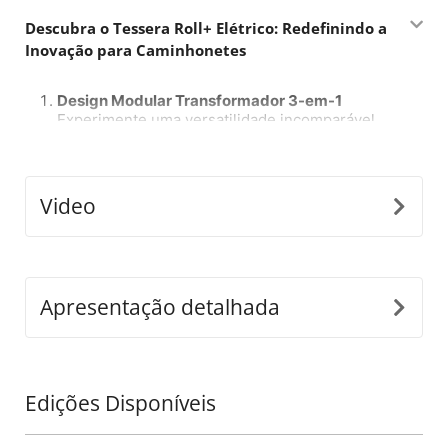
Descubra o Tessera Roll+ Elétrico: Redefinindo a
Inovação para Caminhonetes
Design Modular Transformador 3-em-1
Experimente uma versatilidade incomparável
com o Tessera Roll+ elétrico, a única cobertura
retrátil do mercado que alterna perfeitamente
entre os modos manual, assistido por mola e
elétrico—e volta novamente—sem a
Video
necessidade de substituir todo o sistema. Basta
instalar nosso e-kit universal para desbloquear
um novo nível de praticidade e personalização,
estabelecendo um novo padrão na indústria
global 4x4.
Apresentação detalhada
Placa de Controle Inteligente com IA
Bem-vindo ao futuro das coberturas retráteis
com a placa de controle do Tessera Roll+
Edições Disponíveis
impulsionada por inteligência artificial. Este
sistema avançado oferece recursos como
autocalibração e alertas de manutenção