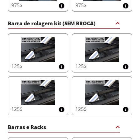
975$
975$
prova de cortes para segurança total da carga.
Reforçadas com borracha, essas lâminas
oferecem isolamento superior, garantindo que
Barra de rolagem kit (SEM BROCA)
sua carga permaneça protegida contra
intempéries e elementos externos.
Sistema de Drenagem Dupla com Tecnologia
Anti-Folhas
Mantenha a caçamba da sua caminhonete seca e
funcional com o sistema de drenagem dupla
125$
125$
Φ20. Projetado com tecnologia Anti-Folhas e
canais duplos de transbordamento, ele gerencia
até 60 litros por minuto, oferecendo
desempenho confiável mesmo em condições
climáticas extremas.
125$
125$
Design Compacto do Compartimento que
Economiza Espaço
Maximize a capacidade da caçamba com as
Barras e Racks
dimensões compactas líderes de mercado do
Tessera Roll+: