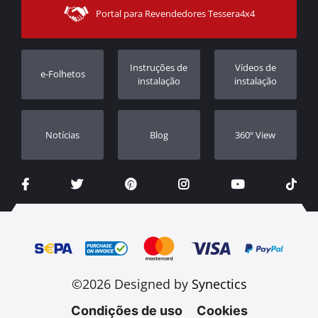
Modos de Enviο
Portal para Revendedores Tessera4x4
Apoio ao cliente
Garantia
Rastrear ordem
Registo da garantia
Instruções de
Vídeos de
e-Folhetos
Revendedores
instalação
instalação
Notícias
Blog
360º View
©2026 Designed by
Synectics
Condições de uso
Cookies