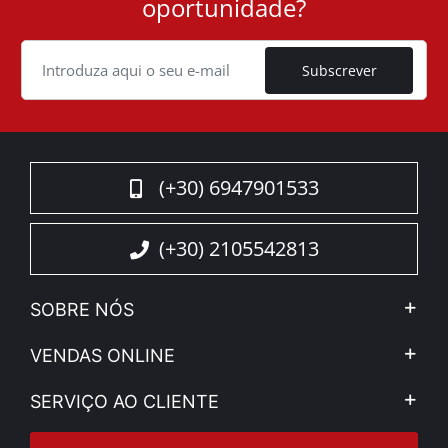
oportunidade?
ID
Cookie
Subscrever
(+30) 6947901533
(+30) 2105542813
SOBRE NÓS
A Companhia
VENDAS ONLINE
Aviso Legal e Privacidade
Minha Conta
SERVIÇO AO CLIENTE
Notícias
Formas de pagamento
Sitemap
Contacto