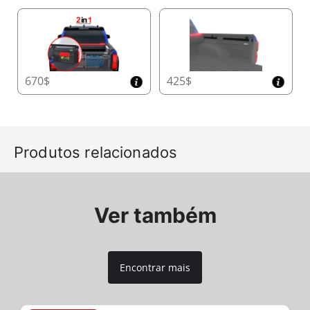
Conecte facilmente barras de proteção, racks,
barras transversais e mais com o sistema T-slot,
projetado para instalação fácil e sem perfuração.
Expanda a funcionalidade da sua caminhonete
sem compromissos.
670$
425$
Atualize Agora para o Tessera Roll+ Elétrico
Junte-se à revolução e transforme sua caminhonete
Produtos relacionados
com durabilidade premium, tecnologia avançada e
segurança incomparável. O Tessera Roll+ Elétrico não
é apenas uma cobertura para caçamba—é uma
atualização de estilo de vida.
Ver também
Ler mais
Encontrar mais