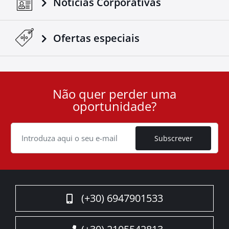
Notícias Corporativas
Ofertas especiais
Não quer perder uma
User
oportunidade?
ID
Cookie
Subscrever
(+30) 6947901533