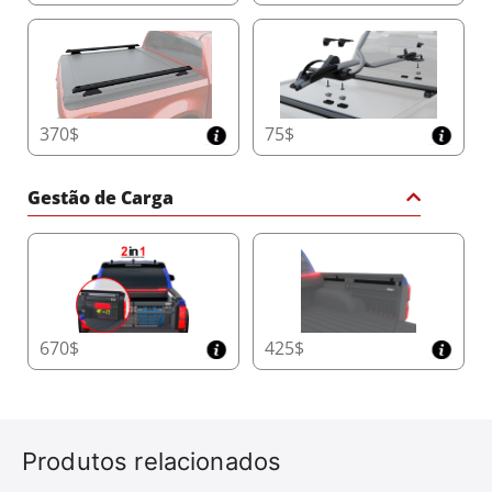
370$
75$
Gestão de Carga
670$
425$
Produtos relacionados