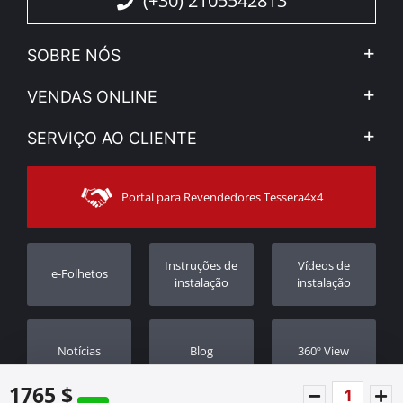
(+30) 2105542813
SOBRE NÓS
A Companhia
VENDAS ONLINE
Aviso Legal e Privacidade
Minha Conta
SERVIÇO AO CLIENTE
Notícias
Formas de pagamento
Sitemap
Contacto
Modos de Enviο
Portal para Revendedores Tessera4x4
Apoio ao cliente
Garantia
Rastrear ordem
Registo da garantia
Instruções de
Vídeos de
e-Folhetos
Revendedores
instalação
instalação
Notícias
Blog
360º View
1765 $