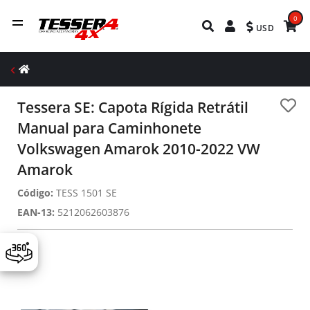
0
USD
Tessera SE: Capota Rígida Retrátil
Manual para Caminhonete
Volkswagen Amarok 2010-2022 VW
Amarok
Código:
TESS 1501 SE
EAN-13:
5212062603876