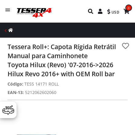
0
USD
Tessera Roll+: Capota Rígida Retrátil
Manual para Caminhonete
Toyota Hilux (Revo) '07-2016->2026
Hilux Revo 2016+ with OEM Roll bar
Código:
TESS 14171 ROLL
EAN-13:
5212062602060