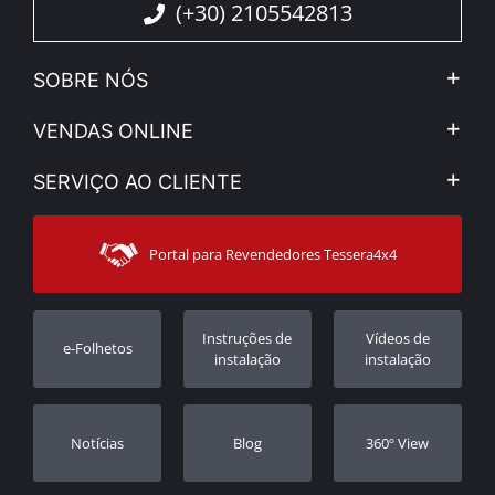
(+30) 2105542813
SOBRE NÓS
A Companhia
VENDAS ONLINE
Aviso Legal e Privacidade
Minha Conta
SERVIÇO AO CLIENTE
Notícias
Formas de pagamento
Sitemap
Contacto
Modos de Enviο
Portal para Revendedores Tessera4x4
Apoio ao cliente
Garantia
Rastrear ordem
Registo da garantia
Instruções de
Vídeos de
e-Folhetos
Revendedores
instalação
instalação
Notícias
Blog
360º View