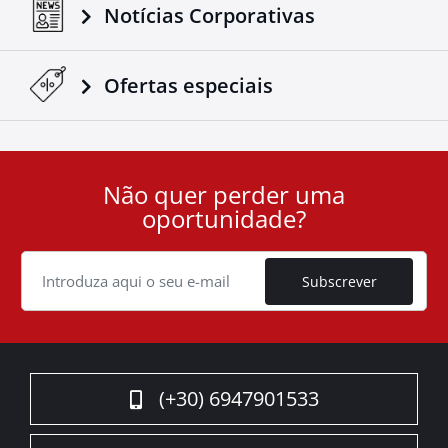
Notícias Corporativas
Ofertas especiais
Não quer perder uma
User
oportunidade?
ID
Cookie
Subscrever
(+30) 6947901533