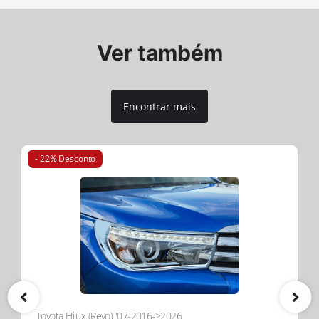
Sistema de Acessórios T-Slot Sem Perfuração
Amplie as capacidades do seu pickup com o recurso
Ver também
integrado T-slot. Instale racks, barras transversais e
outros acessórios sem necessidade de perfuração,
oferecendo uma solução versátil e fácil de usar.
Encontrar mais
Atualize Agora para o Tessera Roll+
Descubra a combinação perfeita de durabilidade
premium, segurança inigualável e conveniência avançada
- 22% Desconto
para o seu pickup. Escolha o Tessera Roll+—onde
inovação encontra funcionalidade na indústria global 4x4.
Ler mais
Toyota Hilux (Revo) '07-2016->2026