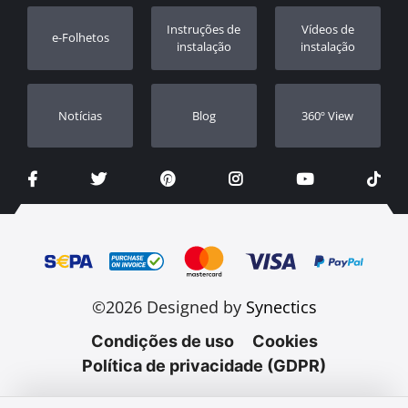
Registo da garantia
Instruções de
Vídeos de
e-Folhetos
Revendedores
instalação
instalação
Notícias
Blog
360º View
©2026 Designed by
Synectics
Condições de uso
Cookies
Política de privacidade (GDPR)