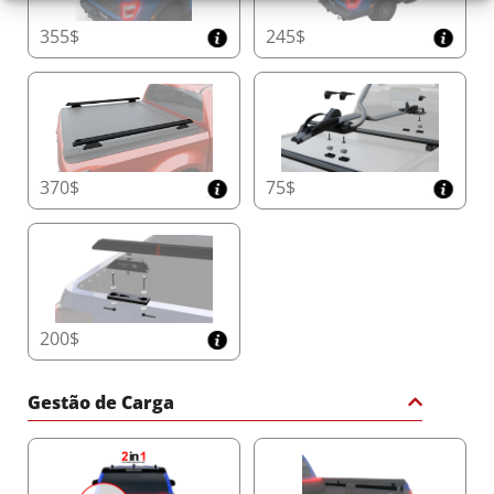
355$
245$
370$
75$
200$
Gestão de Carga