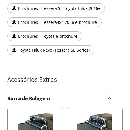
O sistema T-slot integrado permite a instalação fácil de
Brochures - Tessera SE Toyota Hilux 2016+
acessórios adicionais, como santantônios, barras
laterais e transversais, sem necessidade de perfuração.
Brochures - Tessera4x4 2026 e-brochure
Essa funcionalidade sem perfuração oferece
flexibilidade e opções de personalização para todas as
suas necessidades de carga.
Brochures - Toyota e-brochure
Lâminas de Segurança à Prova de Cortes
Toyota Hilux Revo (Tessera SE Series)
Projetadas para máxima segurança, as lâminas à
prova de cortes garantem 100% de proteção da carga,
mantendo seu conteúdo seguro contra furtos ou
danos durante o transporte.
Sistema de Travamento Interno (ILS)
Acessórios Extras
Destrave o Tessera SE rapidamente com uma alça
interna ou uma fita para maior segurança. Este
Barra de Rolagem
sistema garante operação suave e confiável, mesmo
em condições climáticas extremas, ao mesmo tempo
que impede acessos não autorizados.
Sistema de Impermeabilidade Avançado