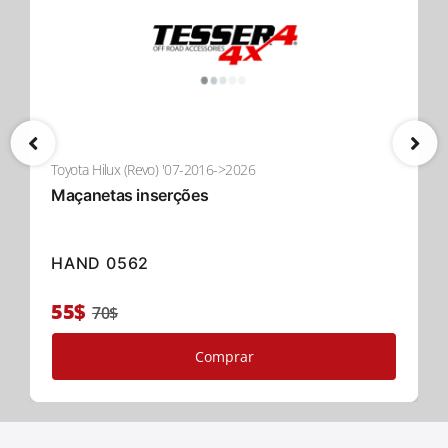
Toyota Hilux (Revo) '07-2016->2026
Maçanetas inserções
HAND 0562
55$
70$
Comprar