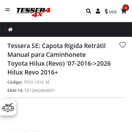
0
USD
Tessera SE: Capota Rígida Retrátil
Manual para Caminhonete
Toyota Hilux (Revo) '07-2016->2026
Hilux Revo 2016+
Código:
TESS 1516 SE
EAN-13:
5212062604651