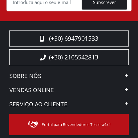
Subscrever
(+30) 6947901533
(+30) 2105542813
SOBRE NÓS
A Companhia
VENDAS ONLINE
Aviso Legal e Privacidade
Minha Conta
SERVIÇO AO CLIENTE
Notícias
Formas de pagamento
Sitemap
Contacto
Modos de Enviο
Portal para Revendedores Tessera4x4
Apoio ao cliente
Garantia
Rastrear ordem