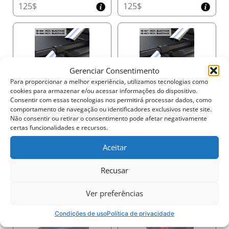
agradável, especialmente em altas velocidades.
125$
125$
Ideal para Profissionais e Grandes Frotas
O Tessera SE é a solução perfeita para profissionais e
grandes projetos de frotas, incluindo veículos
militares, policiais e de bombeiros. Sua durabilidade,
instalação fácil e recursos de alta segurança fazem
Gerenciar Consentimento
125$
125$
dele a escolha ideal para aplicações exigentes, onde
Para proporcionar a melhor experiência, utilizamos tecnologias como
confiabilidade e funcionalidade são essenciais.
cookies para armazenar e/ou acessar informações do dispositivo.
Consentir com essas tecnologias nos permitirá processar dados, como
Barras e Racks
comportamento de navegação ou identificadores exclusivos neste site.
Não consentir ou retirar o consentimento pode afetar negativamente
Atualize sua caminhonete com o Tessera SE e
certas funcionalidades e recursos.
experimente funcionalidade, segurança e estilo
incomparáveis. Perfeito para profissionais que
Aceitar
exigem o melhor.
Ler mais
Recusar
670$
1335$
Ver preferências
Condições de uso
Política de privacidade