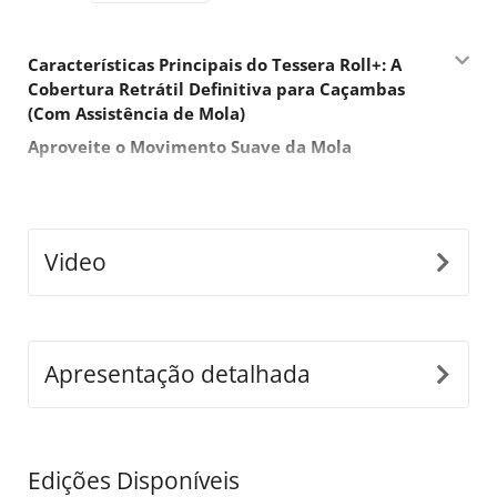
Características Principais do Tessera Roll+: A
Cobertura Retrátil Definitiva para Caçambas
(Com Assistência de Mola)
Aproveite o Movimento Suave da Mola
Com seu design assistido por mola, o Tessera Roll+
oferece uma facilidade de uso incomparável. Aproveite
o movimento da mola para abrir sua cobertura retrátil
ainda mais rapidamente e com o mínimo esforço,
Video
tornando-o a solução ideal para quem prioriza rapidez
e conveniência nas aventuras diárias.
Design Modular Versátil 3-em-1
Apresentação detalhada
O Tessera Roll+ redefine a versatilidade, alternando
facilmente entre os modos manual, assistido por mola
e elétrico. Este design modular otimiza o
armazenamento, reduz os custos de envio e garante
Edições Disponíveis
uma rápida e fácil flexibilidade de atualização para