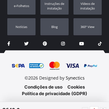
Registo da garantia
Instruções de
Vídeos de
e-Folhetos
Revendedores
instalação
instalação
Notícias
Blog
360º View
©2026 Designed by
Synectics
Condições de uso
Cookies
Política de privacidade (GDPR)