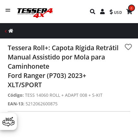
0
USD
Tessera Roll+: Capota Rígida Retrátil
Manual Assistido por Mola para
Caminhonete
Ford Ranger (P703) 2023+
XLT/SPORT
Código:
TESS 14060 ROLL + ADAPT 008 + S-KIT
EAN-13:
5212062600875