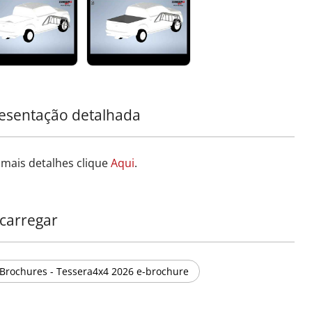
de protetora de aço inoxidável:
fabricada com tubos
3mm, apresenta suportes de alumínio reforçados nas
s superior e inferior, garantindo visibilidade desobstruída
mitindo a limpeza eficiente do vidro traseiro. Projetada
atender aos padrões de segurança, minimiza o risco de
es com um design sem bordas cortantes para máxima
ção dos passageiros.
esentação detalhada
forme seu 4x4 com o santo antônio esportivo da
ra4x4: um símbolo de força, segurança e sofisticação.
 mais detalhes clique
Aqui
.
carregar
Brochures - Tessera4x4 2026 e-brochure