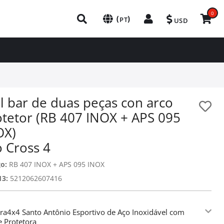
0
(
)
PT
USD
l bar de duas peças con arco
otetor (RB 407 INOX + APS 095
OX)
o Cross 4
o:
RB 407 INOX + APS 095 INOX
13:
5212062607416
ra4x4 Santo Antônio Esportivo de Aço Inoxidável com
 Protetora