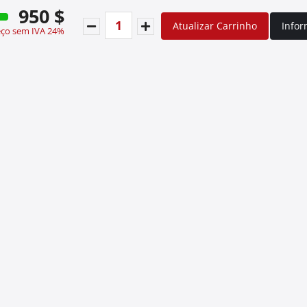
950 $
Atualizar Carrinho
Info
eço sem IVA 24%