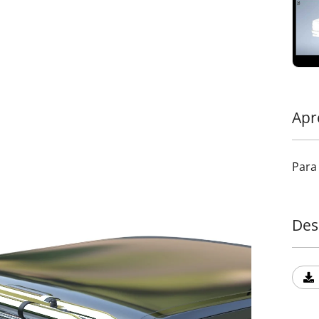
•
Gra
de Ø3
seçõe
e per
para 
lesõ
prote
Apr
Trans
Tesse
Para
Des