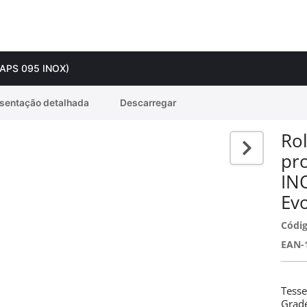
+ APS 095 INOX)
sentação detalhada
Descarregar
Rol
pr
IN
Ev
Códig
EAN-
Tesse
Grade