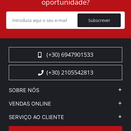
oportunidade?
ID
Cookie
Subscrever
(+30) 6947901533
(+30) 2105542813
SOBRE NÓS
A Companhia
VENDAS ONLINE
Aviso Legal e Privacidade
Minha Conta
SERVIÇO AO CLIENTE
Notícias
Formas de pagamento
Sitemap
Contacto