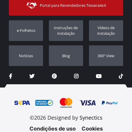
Modos de Enviο
Portal para Revendedores Tessera4x4
Apoio ao cliente
Garantia
Rastrear ordem
Registo da garantia
Instruções de
Vídeos de
e-Folhetos
Revendedores
instalação
instalação
Notícias
Blog
360º View
©2026 Designed by
Synectics
Condições de uso
Cookies