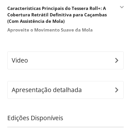
Características Principais do Tessera Roll+: A
Cobertura Retrátil Definitiva para Caçambas
(Com Assistência de Mola)
Aproveite o Movimento Suave da Mola
Com seu design assistido por mola, o Tessera Roll+
oferece uma facilidade de uso incomparável. Aproveite
o movimento da mola para abrir sua cobertura retrátil
ainda mais rapidamente e com o mínimo esforço,
Video
tornando-o a solução ideal para quem prioriza rapidez
e conveniência nas aventuras diárias.
Design Modular Versátil 3-em-1
Apresentação detalhada
O Tessera Roll+ redefine a versatilidade, alternando
facilmente entre os modos manual, assistido por mola
e elétrico. Este design modular otimiza o
armazenamento, reduz os custos de envio e garante
Edições Disponíveis
uma rápida e fácil flexibilidade de atualização para
todos os modelos de picapes.