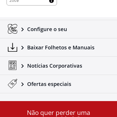
200$
Atualize para o Tessera Roll+ Hoje
Descubra a combinação perfeita de operação sem
esforço, durabilidade premium e segurança avançada
Configure o seu
com o Tessera Roll+ assistido por mola. Projetado
para elevar a funcionalidade na indústria global 4x4, o
Tessera Roll+ é a solução definitiva para sua picape.
Baixar Folhetos e Manuais
Ler mais
Notícias Corporativas
Ofertas especiais
Não quer perder uma
User