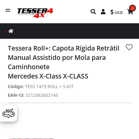
0
USD
Tessera Roll+: Capota Rígida Retrátil
Manual Assistido por Mola para
Caminhonete
Mercedes X-Class X-CLASS
Código:
TESS 1419 ROLL + S-KIT
EAN-13:
5212062602145