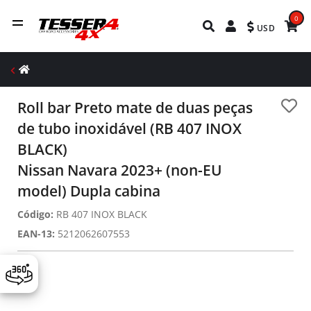
0
USD
Roll bar Preto mate de duas peças
de tubo inoxidável (RB 407 INOX
BLACK)
Nissan Navara 2023+ (non-EU
model) Dupla cabina
Código:
RB 407 INOX BLACK
EAN-13:
5212062607553