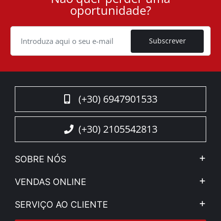
oportunidade?
ID
Cookie
Subscrever
(+30) 6947901533
(+30) 2105542813
SOBRE NÓS
A Companhia
VENDAS ONLINE
Aviso Legal e Privacidade
Minha Conta
SERVIÇO AO CLIENTE
Notícias
Formas de pagamento