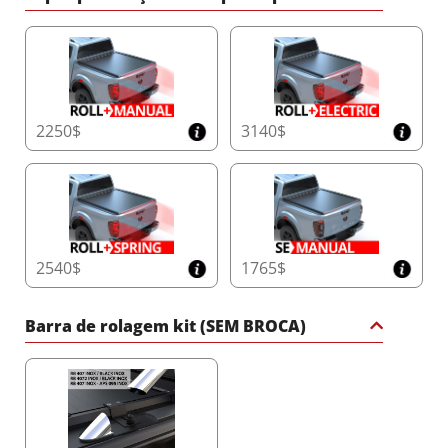
métodos eletrostáticos ou de carregamento triplo de
ponta, este revestimento é curado a 190°C para uma
resiliência duradoura. O compromisso da Neokem
com a qualidade e os padrões ambientais garante que
este revestimento atende às certificações ISO
9001:2015 e ISO 14001:2015, oferecendo um produto
construído para resistir ao teste do tempo e aos
2250$
3140$
elementos.
Transforme seu caminhão com a barra de rolamento
esportiva preta fosca da Tessera4x4 – uma afirmação
de força, segurança e sofisticação para o seu 4x4.
2540$
1765$
Barra de rolagem kit (SEM BROCA)