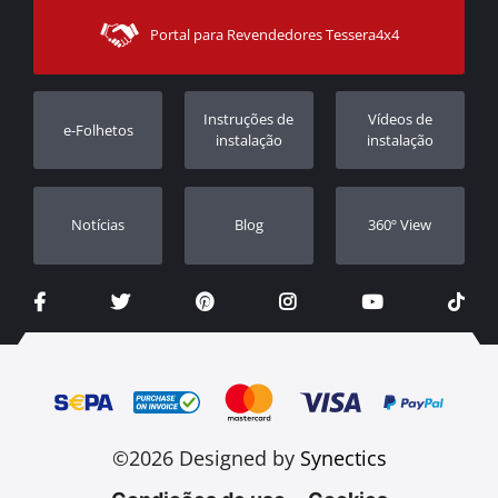
Sitemap
Contacto
Modos de Enviο
Portal para Revendedores Tessera4x4
Apoio ao cliente
Garantia
Rastrear ordem
Registo da garantia
Instruções de
Vídeos de
e-Folhetos
Revendedores
instalação
instalação
Notícias
Blog
360º View
©2026 Designed by
Synectics