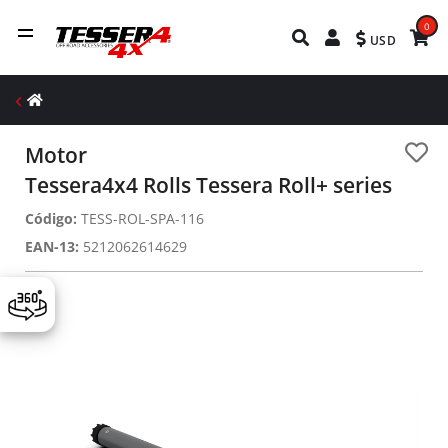
0
USD
Motor
Tessera4x4 Rolls Tessera Roll+ series
Código:
TESS-ROL-SPA-116
EAN-13:
5212062614629