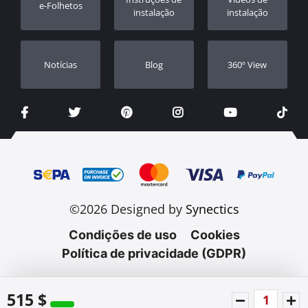
e-Folhetos
Revendedores
instalação
instalação
Notícias
Blog
360º View
©2026 Designed by
Synectics
Condições de uso
Cookies
Política de privacidade (GDPR)
515 $