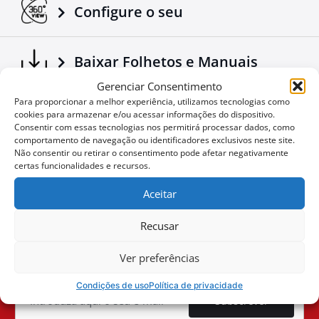
Configure o seu
Baixar Folhetos e Manuais
Gerenciar Consentimento
Para proporcionar a melhor experiência, utilizamos tecnologias como
Notícias Corporativas
cookies para armazenar e/ou acessar informações do dispositivo.
Consentir com essas tecnologias nos permitirá processar dados, como
comportamento de navegação ou identificadores exclusivos neste site.
Não consentir ou retirar o consentimento pode afetar negativamente
Ofertas especiais
certas funcionalidades e recursos.
Aceitar
Recusar
Não quer perder uma
User
oportunidade?
ID
Ver preferências
Cookie
Condições de uso
Política de privacidade
Subscrever